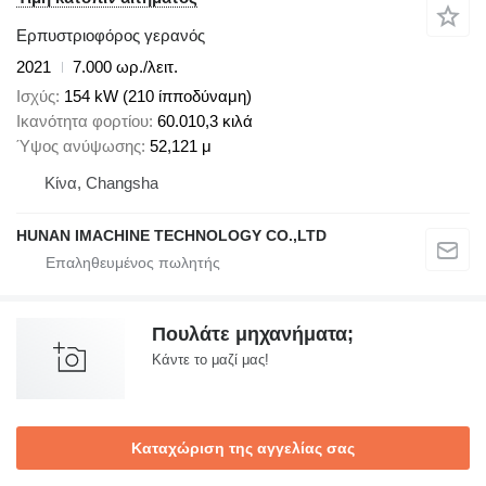
Ερπυστριοφόρος γερανός
2021
7.000 ωρ./λειτ.
Ισχύς
154 kW (210 ίπποδύναμη)
Ικανότητα φορτίου
60.010,3 κιλά
Ύψος ανύψωσης
52,121 μ
Κίνα, Changsha
HUNAN IMACHINE TECHNOLOGY CO.,LTD
Πουλάτε μηχανήματα;
Κάντε το μαζί μας!
Καταχώριση της αγγελίας σας