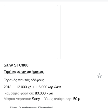
Sany STC800
Τιμή κατόπιν αιτήματος
Γερανός παντός εδάφους
2018
12.000 χλμ
6.000 ωρ./λειτ.
Ικανότητα φορτίου
80.000 κιλά
Μάρκα γερανού
Sany
Ύψος ανύψωσης
50 μ
Κίνα, Xinzhuanm Shanghai