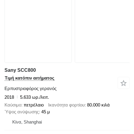
Sany SCC800
Τιμή κατόπιν αιτήματος
Ερπυστριοφόρος γερανός
2018
5.633 ωρ./λειτ.
Καύσιμο
πετρέλαιο
Ικανότητα φορτίου
80.000 κιλά
Ύψος ανύψωσης
45 μ
Κίνα, Shanghai