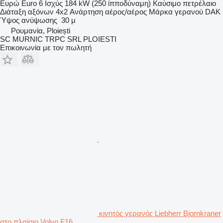
Ευρώ
Euro 6
Ισχύς
184 kW (250 ίπποδύναμη)
Καύσιμο
πετρέλαιο
Διάταξη αξόνων
4x2
Ανάρτηση
αέρος/αέρος
Μάρκα γερανού
DAK
Ύψος ανύψωσης
30 μ
Ρουμανία, Ploiești
SC MURNIC TRPC SRL PLOIESTI
Επικοινωνία με τον πωλητή
κινητός γερανός Liebherr Bjornkraner
στο πλαίσιο Volvo F16