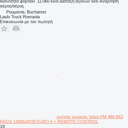
Ικανότητα φορτίου
11.060 κιλά
Διάταξη αξόνων
6x6
Ανάρτηση
αέρος/αέρος
Ρουμανία, Bucharest
Laslo Truck Romania
Επικοινωνία με τον πωλητή
κινητός γερανός Volvo FM 480 8X2
FASSI 1300AXP28 EURO 5 + REMOTE CONTROL
19