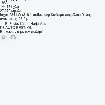
1988
144.171 χλμ
27.172 ωρ./λειτ.
Ισχύς
234 kW (318 ίπποδύναμη)
Καύσιμο
πετρέλαιο
Ύψος
ανύψωσης
26,2 μ
Εσθονία, Lääne-Harju Vald
KB AUTO EESTI OÜ
Επικοινωνία με τον πωλητή