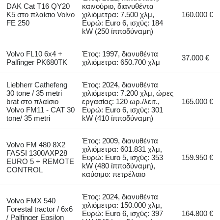
DAK Cat T16 QY20
καινούριο, διανυθέντα
K5 στο πλαίσιο Volvo
χιλιόμετρα: 7.500 χλμ,
160.000 €
FE 250
Ευρώ: Euro 6, ισχύς: 184
kW (250 ίπποδύναμη)
Volvo FL10 6x4 +
Έτος: 1997, διανυθέντα
37.000 €
Palfinger PK680TK
χιλιόμετρα: 650.700 χλμ
Liebherr Cathefeng
Έτος: 2024, διανυθέντα
30 tone / 35 metri
χιλιόμετρα: 7.200 χλμ, ώρες
brat στο πλαίσιο
εργασίας: 120 ωρ./λειτ.,
165.000 €
Volvo FM11 - CAT 30
Ευρώ: Euro 6, ισχύς: 301
tone/ 35 metri
kW (410 ίπποδύναμη)
Έτος: 2009, διανυθέντα
Volvo FM 480 8X2
χιλιόμετρα: 601.831 χλμ,
FASSI 1300AXP28
Ευρώ: Euro 5, ισχύς: 353
159.950 €
EURO 5 + REMOTE
kW (480 ίπποδύναμη),
CONTROL
καύσιμο: πετρέλαιο
Έτος: 2024, διανυθέντα
Volvo FMX 540
χιλιόμετρα: 150.000 χλμ,
Forestal tractor / 6x6
Ευρώ: Euro 6, ισχύς: 397
164.800 €
/ Palfinger Epsilon