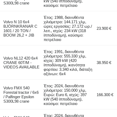
kW (540 ίπποδύναμη),
S300L98 crane
καύσιμο: πετρέλαιο
Έτος: 1988, διανυθέντα
Volvo N 10 6x4
χιλιόμετρα: 144.171 χλμ,
BJÖRNKRANAR C
ώρες εργασίας: 27.172 ωρ./
23.900 €
1601 / 20 TON /
λειτ., ισχύς: 234 kW (318
BOOM 26,2 + JIB
ίπποδύναμη), καύσιμο:
πετρέλαιο
Έτος: 1991, διανυθέντα
χιλιόμετρα: 555.330 χλμ,
Volvo NL12 420 6x4
ισχύς: 309 kW (420
CRANE 60T/M -
38.950 €
ίπποδύναμη), ικανότητα
VIDEOS AVAILABLE
φορτίου: 3.340 κιλά, διάταξη
αξόνων: 6x4
Έτος: 2024, διανυθέντα
Volvo FMX 540
χιλιόμετρα: 150.000 χλμ,
Forestal tractor / 6x6
Ευρώ: Euro 6, ισχύς: 397
166.300 €
/ Palfinger Epsilon
kW (540 ίπποδύναμη),
S300L98 crane
καύσιμο: πετρέλαιο
Έτος: 2024, διανυθέντα