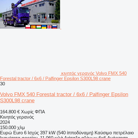
κινητός γερανός Volvo FMX 540
Forestal tractor / 6x6 / Palfinger Epsilon S300L98 crane
30
Volvo FMX 540 Forestal tractor / 6x6 / Palfinger Epsilon
S300L98 crane
164.800 €
Χωρίς ΦΠΑ
Κινητός γερανός
2024
150.000 χλμ
Ευρώ
Euro 6
Ισχύς
397 kW (540 ίπποδύναμη)
Καύσιμο
πετρέλαιο
Ικανότητα φορτίου
11.060 κιλά
Διάταξη αξόνων
6x6
Ανάρτηση