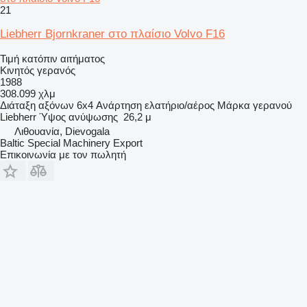
21
Liebherr Bjornkraner στο πλαίσιο Volvo F16
Τιμή κατόπιν αιτήματος
Κινητός γερανός
1988
308.099 χλμ
Διάταξη αξόνων
6x4
Ανάρτηση
ελατήριο/αέρος
Μάρκα γερανού
Liebherr
Ύψος ανύψωσης
26,2 μ
Λιθουανία, Dievogala
Baltic Special Machinery Export
Επικοινωνία με τον πωλητή