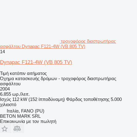
τροχοφόρος διαστρωτήρας
ασφάλτου Dynapac F121-4W (VB 805 TV)
14
Dynapac F121-4W (VB 805 TV)
Τιμή κατόπιν αιτήματος
Όχημα κατασκευής δρόμων - τροχοφόρος διαστρωτήρας
ασφάλτου
2004
6.855 ωρ./λειτ.
Ισχύς
112 kW (152 ίπποδύναμη)
Φάρδος τοποθέτησης
5.000
χιλιοστό
Ιταλία, FANO (PU)
BETON MARK SRL
Επικοινωνία με τον πωλητή