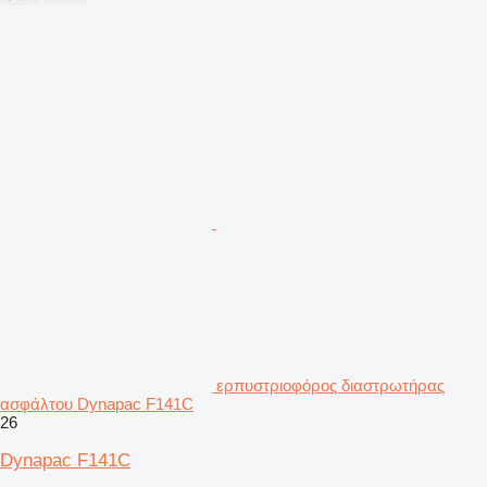
ερπυστριοφόρος διαστρωτήρας
ασφάλτου Dynapac F141C
26
Dynapac F141C