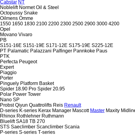
Cabstar
NT
Noblelift
Normet
Oil & Steel
Octopussy
Snake
Oilmens
Omme
1550
1650
1830
2100
2200
2300
2500
2900
3000
4200
Opel
Movano
Vivaro
PB
S151-16E
S151-19E
S171-12E
S175-19E
S225-12E
PT
Palamatic
Palazzani
Palfinger
Pannkoke
Paus
PTK
Perfecta
Peugeot
Expert
Piaggio
Porter
Pinguely
Platform Basket
Spider 18.90 Pro
Spider 20.95
Polar
Power Tower
Nano SP
Probst
Qiyun
Quattrolifts
Reis
Renault
D-series
K-series
Kerax
Manager
Mascott
Master
Maxity
Midlin
Rhinox
Rothlehner
Ruthmann
Bluelift SA18
TB 270
STS
Saeclimber
Scanclimber
Scania
P-series
S-series
T-series