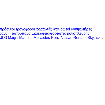
πρόσθιοι τροχοφόροι φορτωτές
Ψαλιδωτοί ανυψωτήρες
ρανοί
Γεωτρύπανα
Εκσκαφείς-φορτωτές μονόπλευρης
JLG
Magni
Manitou
Mercedes-Benz
Nissan
Renault
Skyjack
»