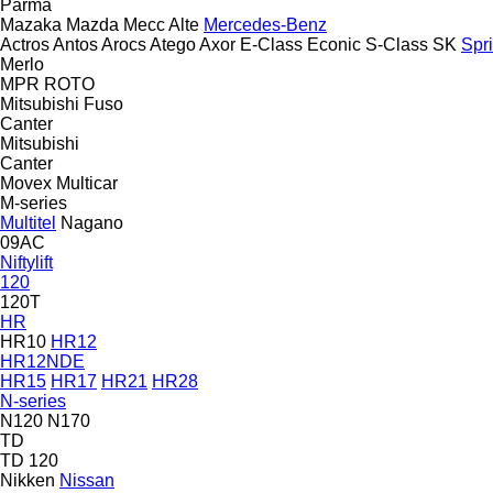
Parma
Mazaka
Mazda
Mecc Alte
Mercedes-Benz
Actros
Antos
Arocs
Atego
Axor
E-Class
Econic
S-Class
SK
Spri
Merlo
MPR
ROTO
Mitsubishi Fuso
Canter
Mitsubishi
Canter
Movex
Multicar
M-series
Multitel
Nagano
09AC
Niftylift
120
120T
HR
HR10
HR12
HR12NDE
HR15
HR17
HR21
HR28
N-series
N120
N170
TD
TD 120
Nikken
Nissan