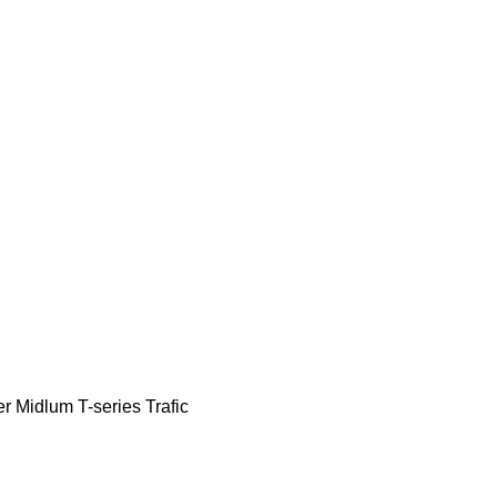
er
Midlum
T-series
Trafic