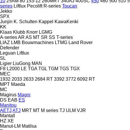
10
25AM
80
153-12
260MRT
340AJ
400SC
450
460
500
510
5
series
Liftlux
Pecolift
R-series
Toucan
Jekko
SPX
Junjin
K. Schulten
Kappel
KawaKenki
KK
Klaas
Klubb
Knorr
LGMG
A-series
AR
AS
MT
SR
SS
T-series
LIAZ
LMB Bouwmachines
LTMG
Land Rover
Defender
Leguan
Liftlux
SL
Ligier
LiuGong
MAN
F8
L2000
LE
TGA
TGL
TGM
TGS
TGX
MEC
1932
2033
2633
2684 RT
3392
3772
6092 RT
MPT
Maeda
MC
Magirus
Magni
DS
EAB
ES
Manitou
AETJ
ATJ
MRT
MT
M series
TJ
ULM
VJR
Mantall
HZ
XE
Manut-LM
Matilsa