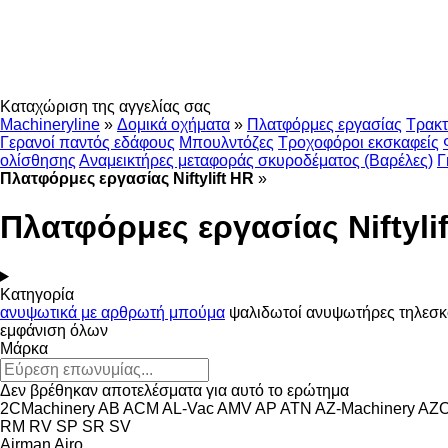
Καταχώριση της αγγελίας σας
Machineryline
»
Δομικά οχήματα
»
Πλατφόρμες εργασίας
Τρακτ
Γερανοί παντός εδάφους
Μπουλντόζες
Τροχοφόροι εκσκαφείς
ολίσθησης
Αναμεικτήρες μεταφοράς σκυροδέματος (Βαρέλες)
Γ
Πλατφόρμες εργασίας Niftylift HR
»
Πλατφόρμες εργασίας Niftyli
Κατηγορία
ανυψωτικά με αρθρωτή μπούμα
ψαλιδωτοί ανυψωτήρες
τηλεσκ
εμφάνιση όλων
Μάρκα
Δεν βρέθηκαν αποτελέσματα για αυτό το ερώτημα
2CMachinery
AB
ACM
AL-Vac
AMV
AP
ATN
AZ-Machinery
AZ
RM
RV
SP
SR
SV
Airman
Airo