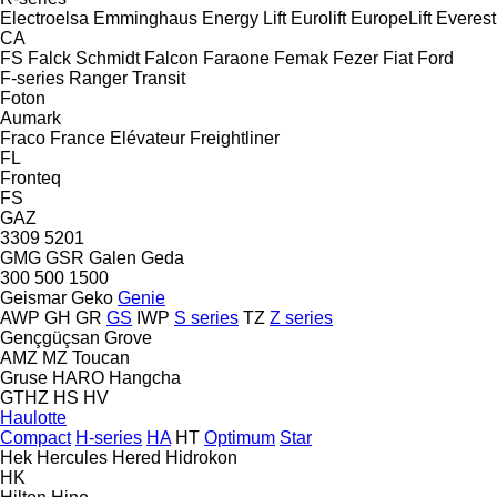
Electroelsa
Emminghaus
Energy Lift
Eurolift
EuropeLift
Everest
CA
FS
Falck Schmidt
Falcon
Faraone
Femak
Fezer
Fiat
Ford
F-series
Ranger
Transit
Foton
Aumark
Fraco
France Elévateur
Freightliner
FL
Fronteq
FS
GAZ
3309
5201
GMG
GSR
Galen
Geda
300
500
1500
Geismar
Geko
Genie
AWP
GH
GR
GS
IWP
S series
TZ
Z series
Gençgüçsan
Grove
AMZ
MZ
Toucan
Gruse
HARO
Hangcha
GTHZ
HS
HV
Haulotte
Compact
H-series
HA
HT
Optimum
Star
Hek
Hercules
Hered
Hidrokon
HK