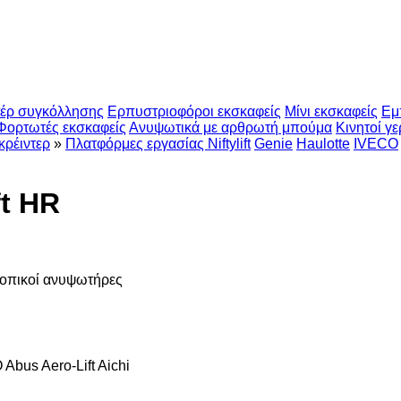
έρ συγκόλλησης
Ερπυστριοφόροι εκσκαφείς
Μίνι εκσκαφείς
Εμ
Φορτωτές εκσκαφείς
Ανυψωτικά με αρθρωτή μπούμα
Κινητοί γε
κρέιντερ
»
Πλατφόρμες εργασίας Niftylift
Genie
Haulotte
IVECO
ft HR
οπικοί ανυψωτήρες
O
Abus
Aero-Lift
Aichi