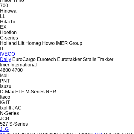
Hilton
Hino
700
Hinowa
LL
Hitachi
EX
Hoeflon
C-series
Holland Lift
Homag
Howo
IMER Group
IT
IVECO
Daily
EuroCargo
Eurotech
Eurotrakker
Stralis
Trakker
Imer
International
4600
4700
Isoli
PNT
Isuzu
D-Max
ELF
M-Series
NPR
Iteco
IG
IT
Ixolift
JAC
N-Series
JCB
527
S-Series
JLG