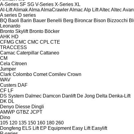
A-Series
SF
SG
V-Series
X-Series
XL
Al-Lift
Alimak
Alma
AlmaCrawler
Almac
Alp Lift
Altec
Altec
Avan
A series
D series
BQ
Baoli
Barin
Bauer
Benelli
Berg
Bironcar
Bison
Bizzocchi
Bl
Leonardo
Bronto Skylift
Bronto
Böcker
AHK
HD
CFMG
CMC
CMC
CPL
CTE
TRACCESS
Camac
Caterpillar
Cattaneo
CM
Cela
Citroen
Jumper
Clark
Colombo
Comet
Comilev
Crown
WAV
Custers
DAF
CF
LF
DS System
Dalmec
Damcon
Danlift
De Jong
Delta
Denka-Lift
DK
DL
Denyo
Diesse
Dingli
AMWP
GTBZ
JCPT
Dino
105
120
135
150
160
180
260
Dongfeng
ELS Lift
EP Equipment
Easy Lift
Easylift
R-series