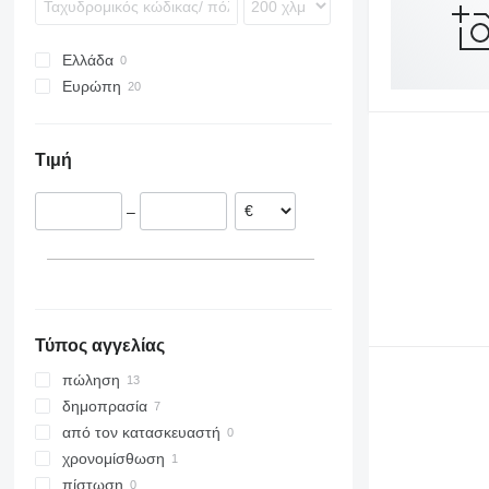
E-series
R-series
Ελλάδα
Toucan
Ευρώπη
Ολλανδία
Γερμανία
Τιμή
Βέλγιο
Πολωνία
–
Ισπανία
Τύπος αγγελίας
πώληση
δημοπρασία
από τον κατασκευαστή
χρονομίσθωση
πίστωση