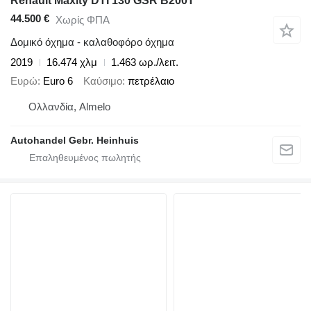
Renault Maxity DTI 130 GSR B200T
44.500 €
Χωρίς ΦΠΑ
Δομικό όχημα - καλαθοφόρο όχημα
2019
16.474 χλμ
1.463 ωρ./λειτ.
Ευρώ
Euro 6
Καύσιμο
πετρέλαιο
Ολλανδία, Almelo
Autohandel Gebr. Heinhuis