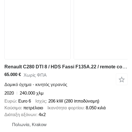
Renault C280 DTI 8 / HDS Fassi F135A.22 / remote control / Rotator / Fla
65.000 €
Χωρίς ΦΠΑ
Δομικό όχημα - κινητός γερανός
2020
240.000 χλμ
Ευρώ
Euro 6
Ισχύς
206 kW (280 ίπποδύναμη)
Καύσιμο
πετρέλαιο
Ικανότητα φορτίου
8.050 κιλά
Διάταξη αξόνων
4x2
Πολωνία, Krakow