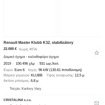
Renault Master Klubb K32, stabilizátory
22.000 €
Χωρίς ΦΠΑ
Δομικό όχημα - καλαθοφόρο όχημα
2019
100.496 χλμ
931 ωρ./λειτ.
Ευρώ
Euro 6
Ισχύς
96 kW (130.61 ίπποδύναμη)
Μάρκα γερανού
KLUBB
Ύψος ανύψωσης
12,5 μ
Ακτίνα μπούμας
6,8 μ
Τσεχία, Karlovy Vary
CRISTALINA s.r.o.