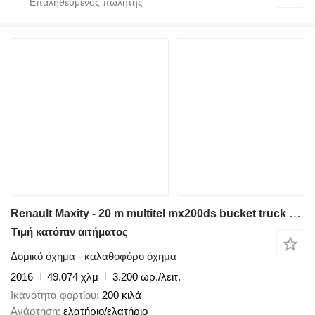
Renault Maxity - 20 m multitel mx200ds bucket truck boom lift podnośnik
Τιμή κατόπιν αιτήματος
Δομικό όχημα - καλαθοφόρο όχημα
2016
49.074 χλμ
3.200 ωρ./λειτ.
Ικανότητα φορτίου
200 κιλά
Ανάρτηση
ελατήριο/ελατήριο