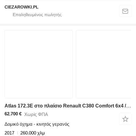
CIEZAROWKI.PL
Atlas 172.3E στο πλαίσιο Renault C380 Comfort 6x4 / Atlas 172.3E crane / Range 12.3 m / capacity
62.700 €
Χωρίς ΦΠΑ
Δομικό όχημα - κινητός γερανός
2017
260.000 χλμ