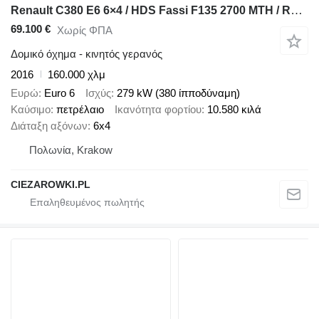
Renault C380 E6 6×4 / HDS Fassi F135 2700 MTH / Range 8 m / 5.6 t liftin
69.100 €
Χωρίς ΦΠΑ
Δομικό όχημα - κινητός γερανός
2016
160.000 χλμ
Ευρώ
Euro 6
Ισχύς
279 kW (380 ίπποδύναμη)
Καύσιμο
πετρέλαιο
Ικανότητα φορτίου
10.580 κιλά
Διάταξη αξόνων
6x4
Πολωνία, Krakow
CIEZAROWKI.PL