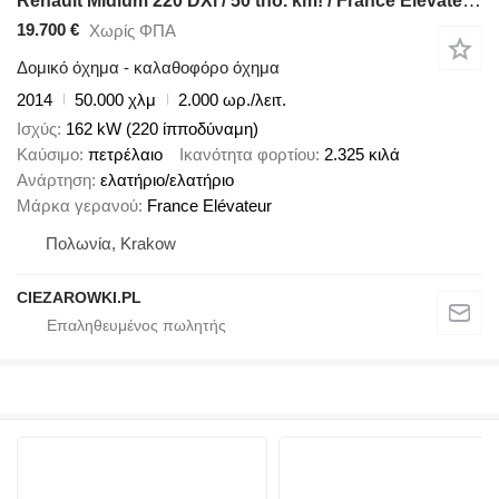
Renault Midlum 220 DXi / 50 tho. km! / France Elevateur 192 CPM
19.700 €
Χωρίς ΦΠΑ
Δομικό όχημα - καλαθοφόρο όχημα
2014
50.000 χλμ
2.000 ωρ./λειτ.
Ισχύς
162 kW (220 ίπποδύναμη)
Καύσιμο
πετρέλαιο
Ικανότητα φορτίου
2.325 κιλά
Ανάρτηση
ελατήριο/ελατήριο
Μάρκα γερανού
France Elévateur
Πολωνία, Krakow
CIEZAROWKI.PL