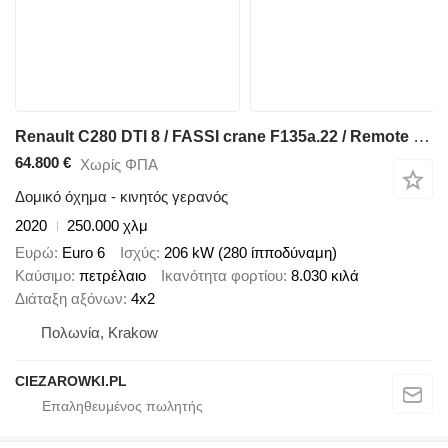
Renault C280 DTI 8 / FASSI crane F135a.22 / Remote control / Rotator / F
64.800 €
Χωρίς ΦΠΑ
Δομικό όχημα - κινητός γερανός
2020
250.000 χλμ
Ευρώ
Euro 6
Ισχύς
206 kW (280 ίπποδύναμη)
Καύσιμο
πετρέλαιο
Ικανότητα φορτίου
8.030 κιλά
Διάταξη αξόνων
4x2
Πολωνία, Krakow
CIEZAROWKI.PL