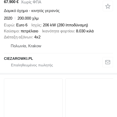
67.900 €
Χωρίς ΦΠΑ
Δομικό όχημα - κινητός γερανός
2020
200.000 χλμ
Ευρώ
Euro 6
Ισχύς
206 kW (280 ίπποδύναμη)
Καύσιμο
πετρέλαιο
Ικανότητα φορτίου
8.030 κιλά
Διάταξη αξόνων
4x2
Πολωνία, Krakow
CIEZAROWKI.PL