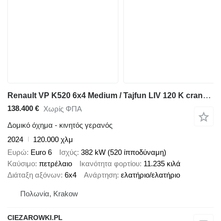
Renault VP K520 6x4 Medium / Tajfun LIV 120 K crane / 120 tho. km! / 202
138.400 €
Χωρίς ΦΠΑ
Δομικό όχημα - κινητός γερανός
2024
120.000 χλμ
Ευρώ
Euro 6
Ισχύς
382 kW (520 ίπποδύναμη)
Καύσιμο
πετρέλαιο
Ικανότητα φορτίου
11.235 κιλά
Διάταξη αξόνων
6x4
Ανάρτηση
ελατήριο/ελατήριο
Πολωνία, Krakow
CIEZAROWKI.PL