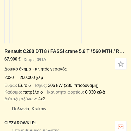
Renault C280 DTI 8 / FASSI crane 5.6 T / 560 MTH / Remote control / Rota
67.900 €
Χωρίς ΦΠΑ
Δομικό όχημα - κινητός γερανός
2020
200.000 χλμ
Ευρώ
Euro 6
Ισχύς
206 kW (280 ίπποδύναμη)
Καύσιμο
πετρέλαιο
Ικανότητα φορτίου
8.030 κιλά
Διάταξη αξόνων
4x2
Πολωνία, Krakow
CIEZAROWKI.PL