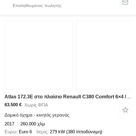
Atlas 172.3E στο πλαίσιο Renault C380 Comfort 6×4 / Atlas 172.3E crane / Range 12.3 m / capacity
63.500 €
Χωρίς ΦΠΑ
Δομικό όχημα - κινητός γερανός
2017
260.000 χλμ
Ευρώ
Euro 6
Ισχύς
279 kW (380 ίπποδύναμη)