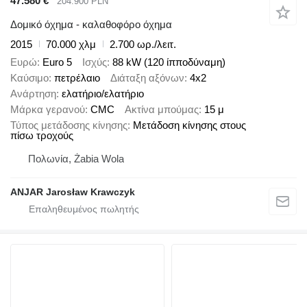
47.580 €
204.900 PLN
Δομικό όχημα - καλαθοφόρο όχημα
2015
70.000 χλμ
2.700 ωρ./λειτ.
Ευρώ
Euro 5
Ισχύς
88 kW (120 ίπποδύναμη)
Καύσιμο
πετρέλαιο
Διάταξη αξόνων
4x2
Ανάρτηση
ελατήριο/ελατήριο
Μάρκα γερανού
CMC
Ακτίνα μπούμας
15 μ
Τύπος μετάδοσης κίνησης
Μετάδοση κίνησης στους
πίσω τροχούς
Πολωνία, Żabia Wola
ANJAR Jarosław Krawczyk