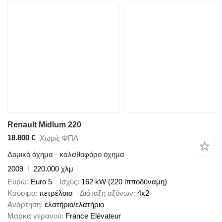
Renault Midlum 220
18.800 €
Χωρίς ΦΠΑ
Δομικό όχημα - καλαθοφόρο όχημα
2009
220.000 χλμ
Ευρώ
Euro 5
Ισχύς
162 kW (220 ίπποδύναμη)
Καύσιμο
πετρέλαιο
Διάταξη αξόνων
4x2
Ανάρτηση
ελατήριο/ελατήριο
Μάρκα γερανού
France Elévateur