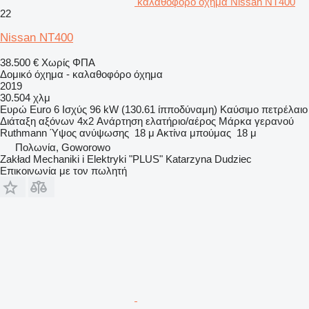
καλαθοφόρο όχημα Nissan NT400
22
Nissan NT400
38.500 €
Χωρίς ΦΠΑ
Δομικό όχημα - καλαθοφόρο όχημα
2019
30.504 χλμ
Ευρώ
Euro 6
Ισχύς
96 kW (130.61 ίπποδύναμη)
Καύσιμο
πετρέλαιο
Διάταξη αξόνων
4x2
Ανάρτηση
ελατήριο/αέρος
Μάρκα γερανού
Ruthmann
Ύψος ανύψωσης
18 μ
Ακτίνα μπούμας
18 μ
Πολωνία, Goworowo
Zakład Mechaniki i Elektryki "PLUS" Katarzyna Dudziec
Επικοινωνία με τον πωλητή