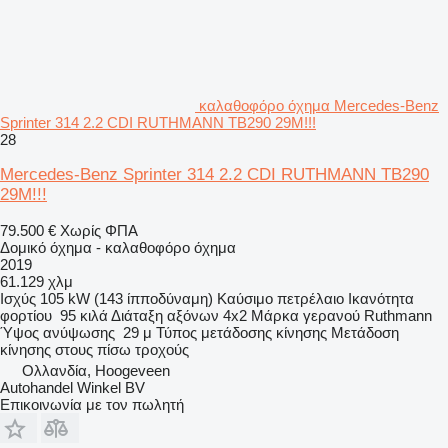
καλαθοφόρο όχημα Mercedes-Benz
Sprinter 314 2.2 CDI RUTHMANN TB290 29M!!!
28
Mercedes-Benz Sprinter 314 2.2 CDI RUTHMANN TB290
29M!!!
79.500 €
Χωρίς ΦΠΑ
Δομικό όχημα - καλαθοφόρο όχημα
2019
61.129 χλμ
Ισχύς
105 kW (143 ίπποδύναμη)
Καύσιμο
πετρέλαιο
Ικανότητα
φορτίου
95 κιλά
Διάταξη αξόνων
4x2
Μάρκα γερανού
Ruthmann
Ύψος ανύψωσης
29 μ
Τύπος μετάδοσης κίνησης
Μετάδοση
κίνησης στους πίσω τροχούς
Ολλανδία, Hoogeveen
Autohandel Winkel BV
Επικοινωνία με τον πωλητή