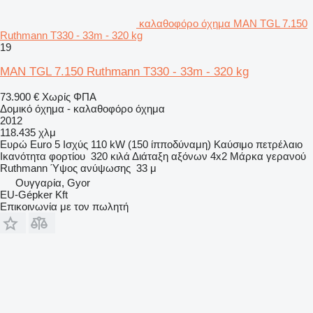
καλαθοφόρο όχημα MAN TGL 7.150
Ruthmann T330 - 33m - 320 kg
19
MAN TGL 7.150 Ruthmann T330 - 33m - 320 kg
73.900 €
Χωρίς ΦΠΑ
Δομικό όχημα - καλαθοφόρο όχημα
2012
118.435 χλμ
Ευρώ
Euro 5
Ισχύς
110 kW (150 ίπποδύναμη)
Καύσιμο
πετρέλαιο
Ικανότητα φορτίου
320 κιλά
Διάταξη αξόνων
4x2
Μάρκα γερανού
Ruthmann
Ύψος ανύψωσης
33 μ
Ουγγαρία, Gyor
EU-Gépker Kft
Επικοινωνία με τον πωλητή