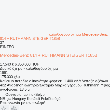
καλαθοφόρο όχημα Mercedes-Benz
814 + RUTHMANN STEIGER T185B
37
ΒΊΝΤΕΟ
Mercedes-Benz 814 + RUTHMANN STEIGER T185B
17.540 €
6.350.000 HUF
Δομικό όχημα - καλαθοφόρο όχημα
1991
175.000 χλμ
Καύσιμο
πετρέλαιο
Ικανότητα φορτίου
1.400 κιλά
Διάταξη αξόνων
4x2
Ανάρτηση
ελατήριο/ελατήριο
Μάρκα γερανού
Ruthmann
Ύψος
ανύψωσης
18,5 μ
Ουγγαρία, Lorinci-Selyp
NR-gia Hungary Korlátolt Felelősségű
Επικοινωνία με τον πωλητή