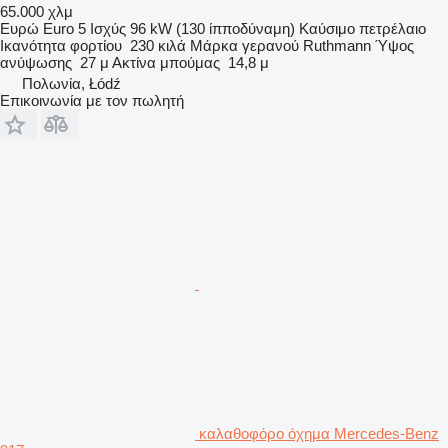
65.000 χλμ
Ευρώ
Euro 5
Ισχύς
96 kW (130 ίπποδύναμη)
Καύσιμο
πετρέλαιο
Ικανότητα φορτίου
230 κιλά
Μάρκα γερανού
Ruthmann
Ύψος
ανύψωσης
27 μ
Ακτίνα μπούμας
14,8 μ
Πολωνία, Łódź
Επικοινωνία με τον πωλητή
καλαθοφόρο όχημα Mercedes-Benz