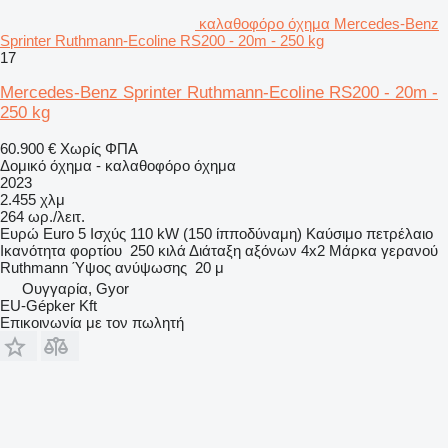
καλαθοφόρο όχημα Mercedes-Benz
Sprinter Ruthmann-Ecoline RS200 - 20m - 250 kg
17
Mercedes-Benz Sprinter Ruthmann-Ecoline RS200 - 20m -
250 kg
60.900 €
Χωρίς ΦΠΑ
Δομικό όχημα - καλαθοφόρο όχημα
2023
2.455 χλμ
264 ωρ./λειτ.
Ευρώ
Euro 5
Ισχύς
110 kW (150 ίπποδύναμη)
Καύσιμο
πετρέλαιο
Ικανότητα φορτίου
250 κιλά
Διάταξη αξόνων
4x2
Μάρκα γερανού
Ruthmann
Ύψος ανύψωσης
20 μ
Ουγγαρία, Gyor
EU-Gépker Kft
Επικοινωνία με τον πωλητή