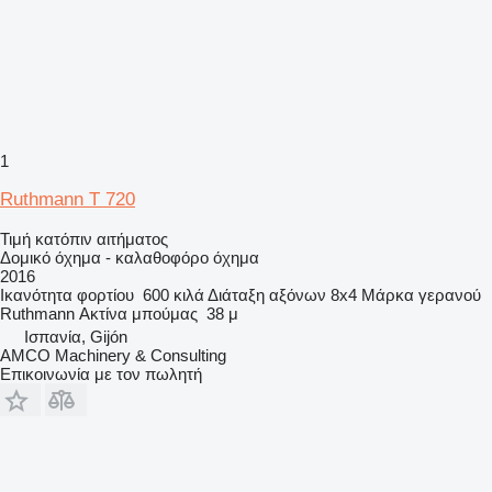
1
Ruthmann T 720
Τιμή κατόπιν αιτήματος
Δομικό όχημα - καλαθοφόρο όχημα
2016
Ικανότητα φορτίου
600 κιλά
Διάταξη αξόνων
8x4
Μάρκα γερανού
Ruthmann
Ακτίνα μπούμας
38 μ
Ισπανία, Gijón
AMCO Machinery & Consulting
Επικοινωνία με τον πωλητή