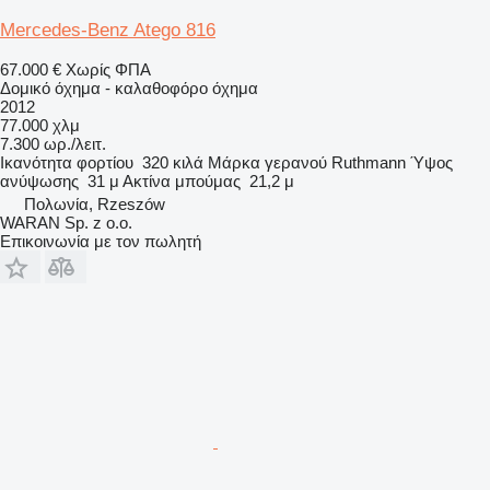
Mercedes-Benz Atego 816
67.000 €
Χωρίς ΦΠΑ
Δομικό όχημα - καλαθοφόρο όχημα
2012
77.000 χλμ
7.300 ωρ./λειτ.
Ικανότητα φορτίου
320 κιλά
Μάρκα γερανού
Ruthmann
Ύψος
ανύψωσης
31 μ
Ακτίνα μπούμας
21,2 μ
Πολωνία, Rzeszów
WARAN Sp. z o.o.
Επικοινωνία με τον πωλητή