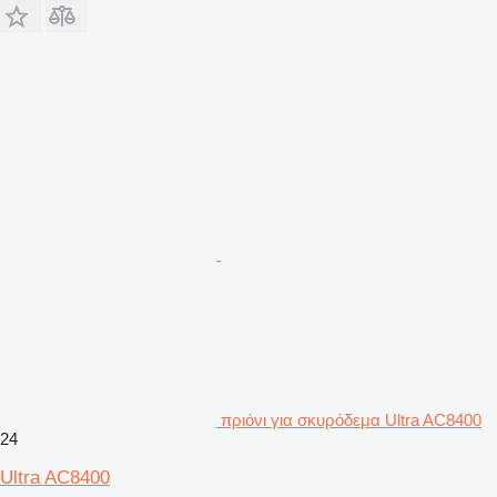
πριόνι για σκυρόδεμα Ultra AC8400
24
Ultra AC8400