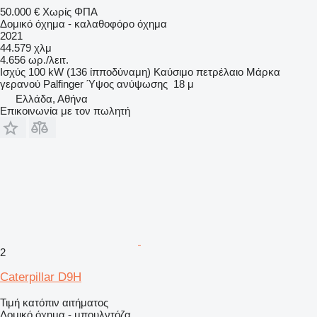
50.000 €
Χωρίς ΦΠΑ
Δομικό όχημα - καλαθοφόρο όχημα
2021
44.579 χλμ
4.656 ωρ./λειτ.
Ισχύς
100 kW (136 ίπποδύναμη)
Καύσιμο
πετρέλαιο
Μάρκα
γερανού
Palfinger
Ύψος ανύψωσης
18 μ
Ελλάδα, Αθήνα
Επικοινωνία με τον πωλητή
2
Caterpillar D9H
Τιμή κατόπιν αιτήματος
Δομικό όχημα - μπουλντόζα