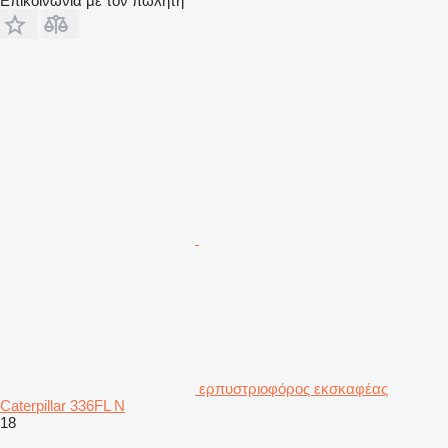
Επικοινωνία με τον πωλητή
ερπυστριοφόρος εκσκαφέας
Caterpillar 336FL N
18