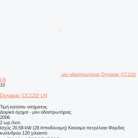
μίνι οδοστρωτήρας Dynapac CC122/
LN
10
Dynapac CC122/ LN
Τιμή κατόπιν αιτήματος
Δομικό όχημα - μίνι οδοστρωτήρας
2006
2 ωρ./λειτ.
Ισχύς
20.58 kW (28 ίπποδύναμη)
Καύσιμο
πετρέλαιο
Φάρδος
κυλίνδρου
120 χιλιοστό