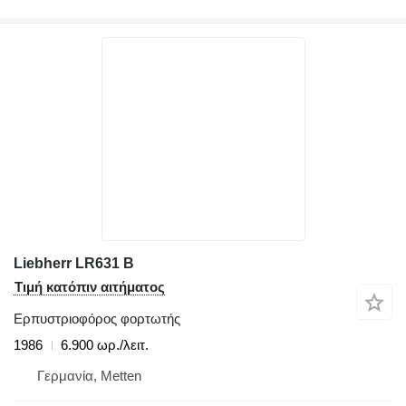
Liebherr LR631 B
Τιμή κατόπιν αιτήματος
Ερπυστριοφόρος φορτωτής
1986
6.900 ωρ./λειτ.
Γερμανία, Metten