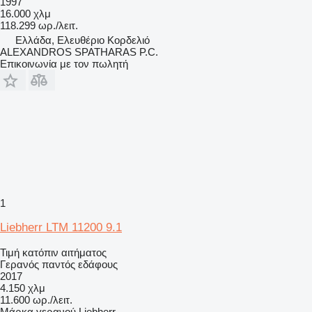
1997
16.000 χλμ
118.299 ωρ./λειτ.
Ελλάδα, Ελευθέριο Κορδελιό
ALEXANDROS SPATHARAS P.C.
Επικοινωνία με τον πωλητή
1
Liebherr LTM 11200 9.1
Τιμή κατόπιν αιτήματος
Γερανός παντός εδάφους
2017
4.150 χλμ
11.600 ωρ./λειτ.
Μάρκα γερανού
Liebherr