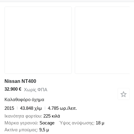
Nissan NT400
32.900 €
Χωρίς ΦΠΑ
Καλαθοφόρο όχημα
2015
43.848 χλμ
4.785 ωρ./λειτ.
Ικανότητα φορτίου
225 κιλά
Μάρκα γερανού
Socage
Ύψος ανύψωσης
18 μ
Ακτίνα μπούμας
9,5 μ