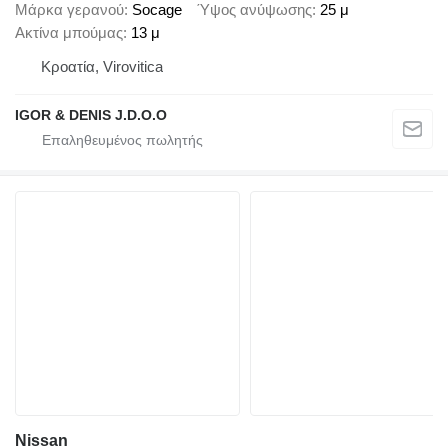
Μάρκα γερανού
Socage
Ύψος ανύψωσης
25 μ
Ακτίνα μπούμας
13 μ
Κροατία, Virovitica
IGOR & DENIS J.D.O.O
Nissan