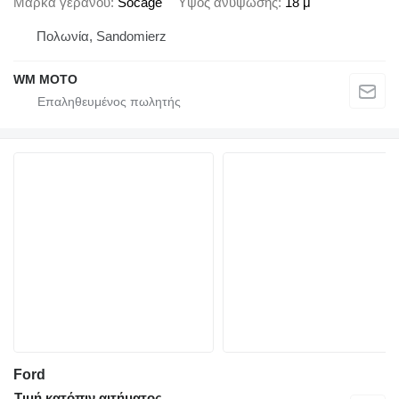
Μάρκα γερανού
Socage
Ύψος ανύψωσης
18 μ
Πολωνία, Sandomierz
WM MOTO
Ford
Τιμή κατόπιν αιτήματος