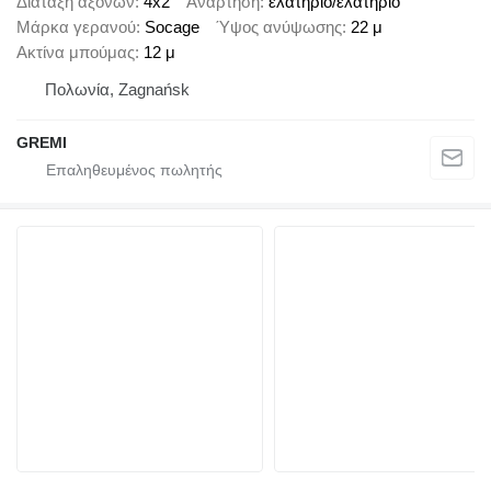
Διάταξη αξόνων
4x2
Ανάρτηση
ελατήριο/ελατήριο
Μάρκα γερανού
Socage
Ύψος ανύψωσης
22 μ
Ακτίνα μπούμας
12 μ
Πολωνία, Zagnańsk
GREMI