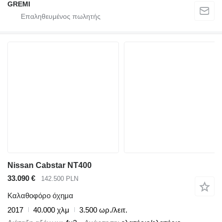
GREMI
Nissan Cabstar NT400
33.090 €
142.500 PLN
Καλαθοφόρο όχημα
2017
40.000 χλμ
3.500 ωρ./λειτ.