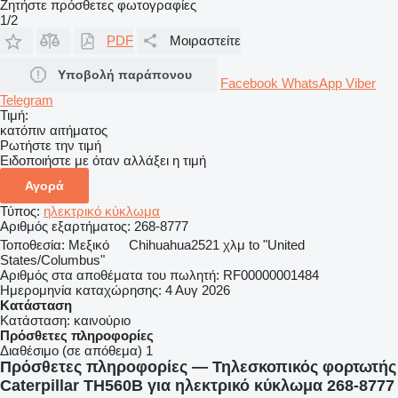
Ζητήστε πρόσθετες φωτογραφίες
1/2
PDF
Μοιραστείτε
Υποβολή παράπονου
Facebook
WhatsApp
Viber
Telegram
Τιμή:
κατόπιν αιτήματος
Ρωτήστε την τιμή
Ειδοποιήστε με όταν αλλάξει η τιμή
Αγορά
Τύπος:
ηλεκτρικό κύκλωμα
Αριθμός εξαρτήματος:
268-8777
Τοποθεσία:
Μεξικό
Chihuahua
2521 χλμ to "United
States/Columbus"
Αριθμός στα αποθέματα του πωλητή:
RF00000001484
Ημερομηνία καταχώρησης:
4 Αυγ 2026
Κατάσταση
Κατάσταση:
καινούριο
Πρόσθετες πληροφορίες
Διαθέσιμο (σε απόθεμα)
1
Πρόσθετες πληροφορίες — Τηλεσκοπικός φορτωτής
Caterpillar TH560B για ηλεκτρικό κύκλωμα 268-8777