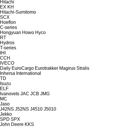
Hitachi
EX
KH
Hitachi-Sumitomo
SCX
Hoeflon
C-series
Hongyuan
Howo
Hyco
RT
Hydros
T-series
IHI
CCH
IVECO
Daily
EuroCargo
Eurotrakker
Magirus
Stralis
Inhersa
International
TD
Isuzu
ELF
Ivanovets
JAC
JCB
JMG
MC
Jaso
J42NS
J52NS
J4510
J5010
Jekko
SPD
SPX
John Deere
KKS