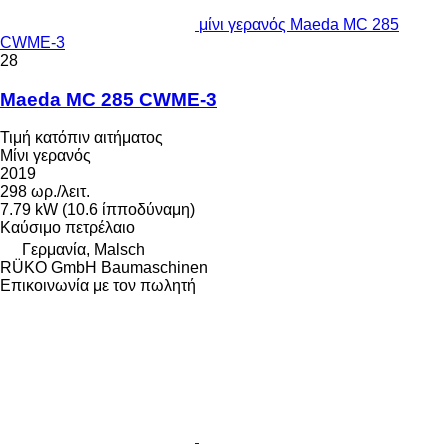
μίνι γερανός Maeda MC 285
CWME-3
28
Maeda MC 285 CWME-3
Τιμή κατόπιν αιτήματος
Μίνι γερανός
2019
298 ωρ./λειτ.
7.79 kW (10.6 ίπποδύναμη)
Καύσιμο
πετρέλαιο
Γερμανία, Malsch
RÜKO GmbH Baumaschinen
Επικοινωνία με τον πωλητή