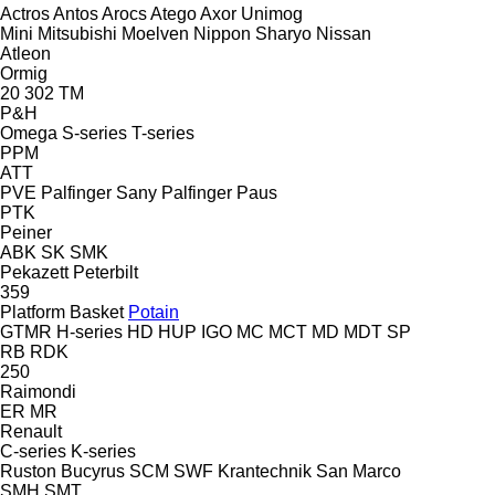
Actros
Antos
Arocs
Atego
Axor
Unimog
Mini
Mitsubishi
Moelven
Nippon Sharyo
Nissan
Atleon
Ormig
20
302
TM
P&H
Omega
S-series
T-series
PPM
ATT
PVE
Palfinger Sany
Palfinger
Paus
PTK
Peiner
ABK
SK
SMK
Pekazett
Peterbilt
359
Platform Basket
Potain
GTMR
H-series
HD
HUP
IGO
MC
MCT
MD
MDT
SP
RB
RDK
250
Raimondi
ER
MR
Renault
C-series
K-series
Ruston Bucyrus
SCM
SWF Krantechnik
San Marco
SMH
SMT