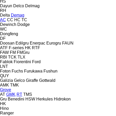
HS
Dayun
Delco
Delmag
RH
Delta
Demag
AC
CC
HC
TC
Dewinch
Dodge
WC
Dongfeng
DF
Doosan
Edilgru
Enerpac
Eurogru
FAUN
ATF
F-series
HK
RTF
FAW
FM
FMGru
RBI
TCK
TLX
Fablok
Fiorentini
Ford
LNT
Foton
Fuchs
Furukawa
Fushun
QUY
Galizia
Gelco
Giraffe
Gottwald
AMK
TMK
Grove
AT
GMK
RT
TMS
Gru Benedini
HSW
Herkules
Hidrokon
HK
Hino
Ranger