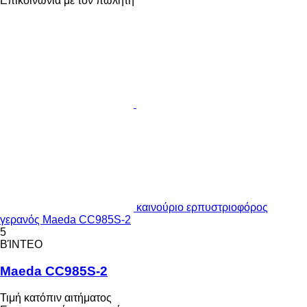
Επικοινωνία με τον πωλητή
καινούριο ερπυστριοφόρος
γερανός Maeda CC985S-2
5
ΒΊΝΤΕΟ
Maeda CC985S-2
Τιμή κατόπιν αιτήματος