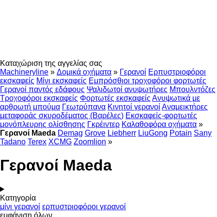
Καταχώριση της αγγελίας σας
Machineryline
»
Δομικά οχήματα
»
Γερανοί
Ερπυστριοφόροι
εκσκαφείς
Μίνι εκσκαφείς
Εμπρόσθιοι τροχοφόροι φορτωτές
Γερανοί παντός εδάφους
Ψαλιδωτοί ανυψωτήρες
Μπουλντόζες
Τροχοφόροι εκσκαφείς
Φορτωτές εκσκαφείς
Ανυψωτικά με
αρθρωτή μπούμα
Γεωτρύπανα
Κινητοί γερανοί
Αναμεικτήρες
μεταφοράς σκυροδέματος (Βαρέλες)
Εκσκαφείς-φορτωτές
μονόπλευρης ολίσθησης
Γκρέιντερ
Καλαθοφόρα οχήματα
»
Γερανοί Maeda
Demag
Grove
Liebherr
LiuGong
Potain
Sany
Tadano
Terex
XCMG
Zoomlion
»
Γερανοί Maeda
Κατηγορία
μίνι γερανοί
ερπυστριοφόροι γερανοί
εμφάνιση όλων