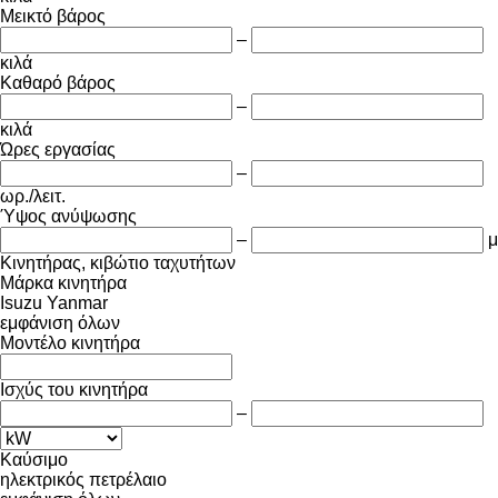
Μεικτό βάρος
–
κιλά
Καθαρό βάρος
–
κιλά
Ώρες εργασίας
–
ωρ./λειτ.
Ύψος ανύψωσης
–
μ
Κινητήρας, κιβώτιο ταχυτήτων
Μάρκα κινητήρα
Isuzu
Yanmar
εμφάνιση όλων
Μοντέλο κινητήρα
Ισχύς του κινητήρα
–
Καύσιμο
ηλεκτρικός
πετρέλαιο