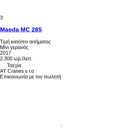
3
Maeda MC 285
Τιμή κατόπιν αιτήματος
Μίνι γερανός
2017
2.300 ωρ./λειτ.
Τσεχία
AT Cranes s r.o
Επικοινωνία με τον πωλητή