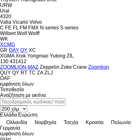
URW
Ural
4320
Valla
Vicario
Volvo
C
FE
FL
FM
FMX
N-series
S-series
Wilbert
Wolf
Wolff
WK
XCMG
GR
QAY
QY
XC
XGMA
Xrok
Yongmao
Yutong
ZIL
130
431412
ZOOMLION-MAZ
Zeppelin
Zoke Crane
Zoomlion
QUY
QY
RT
TC
ZA
ZLJ
ÖAF
εμφάνιση όλων
Τοποθεσία
Αναζήτηση με ακτίνα
Ελλάδα
Ευρώπη
Ολλανδία
Νορβηγία
Τσεχία
Κροατία
Πολωνία
Γερμανία
εμφάνιση όλων
άλλα