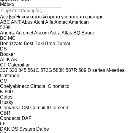
Μάρκα
Δεν βρέθηκαν αποτελέσματα για αυτό το ερώτημα
ABC
ANT
Abus
Aichi
Alfa
Almac
American
5299
Andritz
Arcomet
Ascom
Astra
Atlas
BQ
Bauer
BC
MC
Benazzato
Best
Boki
Bron
Bumar
DS
Böcker
AHK
AK
CF
Caterpillar
307
320
345
561C
572G
583K
587R
589
D series
M-series
Cattaneo
CM
Chelyabinecz
Cimolai
Cinomatic
K-800
Coles
Husky
Comansa CM
Combilift
Comedil
CBR
Condecta
DAF
LF
DAK
DS System
Dalbe