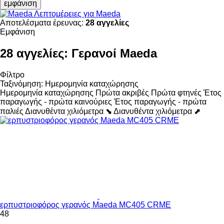
εμφάνιση
Λεπτομέρειες για Maeda
Αποτελέσματα έρευνας:
28 αγγελίες
Εμφάνιση
28 αγγελίες:
Γερανοί Maeda
Φίλτρο
Ταξινόμηση
:
Ημερομηνία καταχώρησης
Ημερομηνία καταχώρησης
Πρώτα ακριβές
Πρώτα φτηνές
Έτος
παραγωγής - πρώτα καινούριες
Έτος παραγωγής - πρώτα
παλιές
Διανυθέντα χιλιόμετρα ⬊
Διανυθέντα χιλιόμετρα ⬈
ερπυστριοφόρος γερανός Maeda MC405 CRME
48