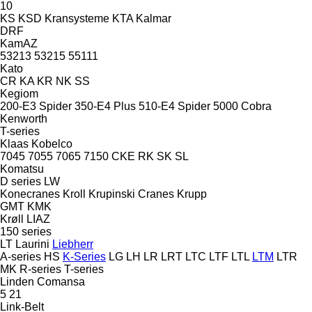
10
KS
KSD Kransysteme
KTA
Kalmar
DRF
KamAZ
53213
53215
55111
Kato
CR
KA
KR
NK
SS
Kegiom
200-E3 Spider
350-E4 Plus
510-E4 Spider
5000 Cobra
Kenworth
T-series
Klaas
Kobelco
7045
7055
7065
7150
CKE
RK
SK
SL
Komatsu
D series
LW
Konecranes
Kroll
Krupinski Cranes
Krupp
GMT
KMK
Krøll
LIAZ
150 series
LT
Laurini
Liebherr
A-series
HS
K-Series
LG
LH
LR
LRT
LTC
LTF
LTL
LTM
LTR
MK
R-series
T-series
Linden Comansa
5
21
Link-Belt