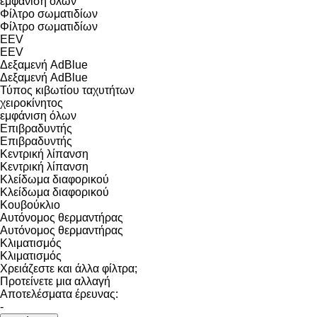
εμφάνιση όλων
Φίλτρο σωματιδίων
Φίλτρο σωματιδίων
EEV
EEV
Δεξαμενή AdBlue
Δεξαμενή AdBlue
Τύπος κιβωτίου ταχυτήτων
χειροκίνητος
εμφάνιση όλων
Επιβραδυντής
Επιβραδυντής
Κεντρική λίπανση
Κεντρική λίπανση
Κλείδωμα διαφορικού
Κλείδωμα διαφορικού
Κουβούκλιο
Αυτόνομος θερμαντήρας
Αυτόνομος θερμαντήρας
Κλιματισμός
Κλιματισμός
Χρειάζεστε και άλλα φίλτρα;
Προτείνετε μια αλλαγή
Αποτελέσματα έρευνας:
-