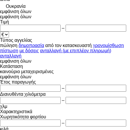
Ουκρανία
εμφάνιση όλων
εμφάνιση όλων
Τιμή
–
Τύπος αγγελίας
πώληση
δημοπρασία
από τον κατασκευαστή
χρονομίσθωση
πίστωση
με δόσεις
ανταλλαγή (με επιπλέον πληρωμή)
ανταλλαγή
εμφάνιση όλων
Κατάσταση
καινούριο
μεταχειρισμένες
εμφάνιση όλων
Έτος παραγωγής
–
Διανυθέντα χιλιόμετρα
–
χλμ
Χαρακτηριστικά
Χωρητικότητα φορτίου
–
κιλά