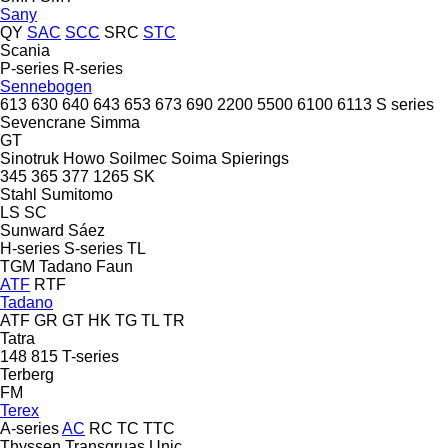
Sany
QY
SAC
SCC
SRC
STC
Scania
P-series
R-series
Sennebogen
613
630
640
643
653
673
690
2200
5500
6100
6113
S series
Sevencrane
Simma
GT
Sinotruk Howo
Soilmec
Soima
Spierings
345
365
377
1265
SK
Stahl
Sumitomo
LS
SC
Sunward
Sáez
H-series
S-series
TL
TGM
Tadano Faun
ATF
RTF
Tadano
ATF
GR
GT
HK
TG
TL
TR
Tatra
148
815
T-series
Terberg
FM
Terex
A-series
AC
RC
TC
TTC
Thyssen
Transgruas
Unic