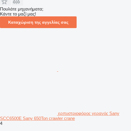
Πουλάτε μηχανήματα;
Κάντε το μαζί μας!
Καταχώριση της αγγελίας σας
ερπυστριοφόρος γερανός Sany
SCC6500E Sany 650Ton crawler crane
4