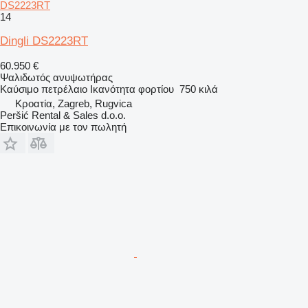
DS2223RT
14
Dingli DS2223RT
60.950 €
Ψαλιδωτός ανυψωτήρας
Καύσιμο
πετρέλαιο
Ικανότητα φορτίου
750 κιλά
Κροατία, Zagreb, Rugvica
Peršić Rental & Sales d.o.o.
Επικοινωνία με τον πωλητή