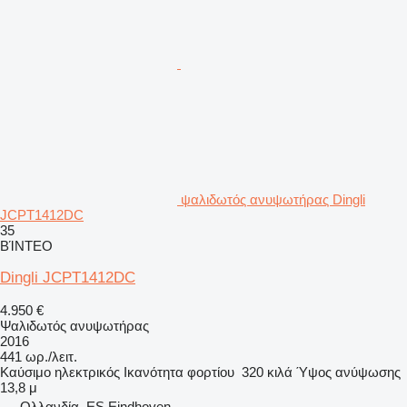
ψαλιδωτός ανυψωτήρας Dingli
JCPT1412DC
35
ΒΊΝΤΕΟ
Dingli JCPT1412DC
4.950 €
Ψαλιδωτός ανυψωτήρας
2016
441 ωρ./λειτ.
Καύσιμο
ηλεκτρικός
Ικανότητα φορτίου
320 κιλά
Ύψος ανύψωσης
13,8 μ
Ολλανδία, ES Eindhoven