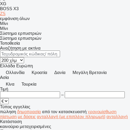
XG
BOSS X3
ZS
εμφάνιση όλων
Μίνι
Μίνι
Σύστημα ερπυστριών
Σύστημα ερπυστριών
Τοποθεσία
Αναζήτηση με ακτίνα
Ελλάδα
Ευρώπη
Ολλανδία
Κροατία
Δανία
Μεγάλη Βρετανία
Ασία
Κίνα
Τουρκία
Τιμή
–
Τύπος αγγελίας
πώληση
δημοπρασία
από τον κατασκευαστή
χρονομίσθωση
πίστωση
με δόσεις
ανταλλαγή (με επιπλέον πληρωμή)
ανταλλαγή
Κατάσταση
καινούριο
μεταχειρισμένες