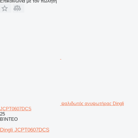
Επικοινωνία με τον πωλητή
ψαλιδωτός ανυψωτήρας Dingli
JCPT0607DCS
25
ΒΊΝΤΕΟ
Dingli JCPT0607DCS