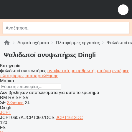
Δομικά οχήματα
Πλατφόρμες εργασίας
Ψαλιδωτοί 
Ψαλιδωτοί ανυψωτήρες Dingli
Κατηγορία
ψαλιδωτοί ανυψωτήρες
ανυψωτικά με αρθρωτή μπούμα
εναέριες
πλατφόρμες αυτοπροώθησης
Μάρκα
Δεν βρέθηκαν αποτελέσματα για αυτό το ερώτημα
RM
RV
SP
SV
SF
X-Series
XL
Dingli
JCPT
JCPT0607A
JCPT0607DCS
JCPT1612DC
120
FS