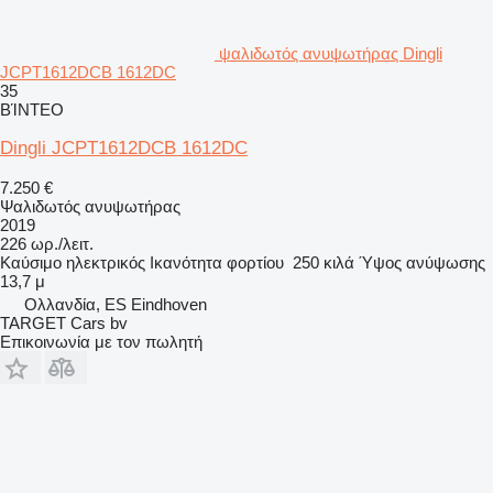
ψαλιδωτός ανυψωτήρας Dingli
JCPT1612DCB 1612DC
35
ΒΊΝΤΕΟ
Dingli JCPT1612DCB 1612DC
7.250 €
Ψαλιδωτός ανυψωτήρας
2019
226 ωρ./λειτ.
Καύσιμο
ηλεκτρικός
Ικανότητα φορτίου
250 κιλά
Ύψος ανύψωσης
13,7 μ
Ολλανδία, ES Eindhoven
TARGET Cars bv
Επικοινωνία με τον πωλητή