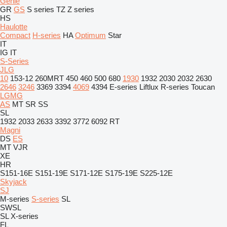
Genie
GR
GS
S series
TZ
Z series
HS
Haulotte
Compact
H-series
HA
Optimum
Star
IT
IG
IT
S-Series
JLG
10
153-12
260MRT
450
460
500
680
1930
1932
2030
2032
2630
2646
3246
3369
3394
4069
4394
E-series
Liftlux
R-series
Toucan
LGMG
AS
MT
SR
SS
SL
1932
2033
2633
3392
3772
6092 RT
Magni
DS
ES
MT
VJR
XE
HR
S151-16E
S151-19E
S171-12E
S175-19E
S225-12E
Skyjack
SJ
M-series
S-series
SL
SWSL
SL
X-series
FL