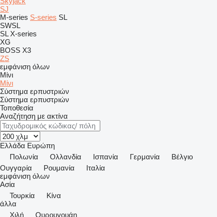
Skyjack
SJ
M-series
S-series
SL
SWSL
SL
X-series
XG
BOSS X3
ZS
εμφάνιση όλων
Μίνι
Μίνι
Σύστημα ερπυστριών
Σύστημα ερπυστριών
Τοποθεσία
Αναζήτηση με ακτίνα
Ελλάδα
Ευρώπη
Πολωνία
Ολλανδία
Ισπανία
Γερμανία
Βέλγιο
Ουγγαρία
Ρουμανία
Ιταλία
εμφάνιση όλων
Ασία
Τουρκία
Κίνα
άλλα
Χιλή
Ουρουγουάη