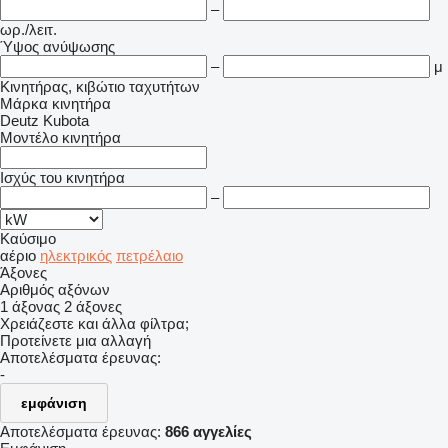
–
ωρ./λειτ.
Ύψος ανύψωσης
–
μ
Κινητήρας, κιβώτιο ταχυτήτων
Μάρκα κινητήρα
Deutz
Kubota
Μοντέλο κινητήρα
Ισχύς του κινητήρα
–
Καύσιμο
αέριο
ηλεκτρικός
πετρέλαιο
Άξονες
Αριθμός αξόνων
1 άξονας
2 άξονες
Χρειάζεστε και άλλα φίλτρα;
Προτείνετε μια αλλαγή
Αποτελέσματα έρευνας:
-
εμφάνιση
Αποτελέσματα έρευνας:
866 αγγελίες