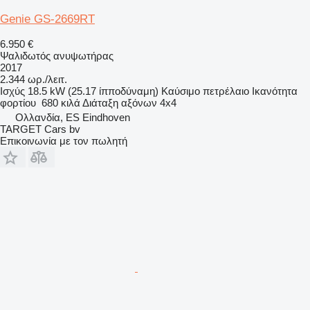
Genie GS-2669RT
6.950 €
Ψαλιδωτός ανυψωτήρας
2017
2.344 ωρ./λειτ.
Ισχύς
18.5 kW (25.17 ίπποδύναμη)
Καύσιμο
πετρέλαιο
Ικανότητα
φορτίου
680 κιλά
Διάταξη αξόνων
4x4
Ολλανδία, ES Eindhoven
TARGET Cars bv
Επικοινωνία με τον πωλητή