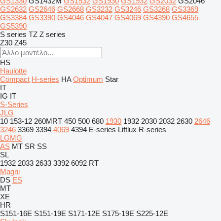
GS1330
GS1432M
GS1532
GS1930
GS1932
GS2032
GS2046
GS2632
GS2646
GS2668
GS3232
GS3246
GS3268
GS3369
GS3384
GS3390
GS4046
GS4047
GS4069
GS4390
GS4655
GS5390
S series
TZ
Z series
Z30
Z45
HS
Haulotte
Compact
H-series
HA
Optimum
Star
IT
IG
IT
S-Series
JLG
10
153-12
260MRT
450
500
680
1930
1932
2030
2032
2630
2646
3246
3369
3394
4069
4394
E-series
Liftlux
R-series
LGMG
AS
MT
SR
SS
SL
1932
2033
2633
3392
6092 RT
Magni
DS
ES
MT
XE
HR
S151-16E
S151-19E
S171-12E
S175-19E
S225-12E