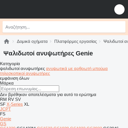
Δομικά οχήματα
Πλατφόρμες εργασίας
Ψαλιδωτοί 
Ψαλιδωτοί ανυψωτήρες Genie
Κατηγορία
ψαλιδωτοί ανυψωτήρες
ανυψωτικά με αρθρωτή μπούμα
τηλεσκοπικοί ανυψωτήρες
εμφάνιση όλων
Μάρκα
Δεν βρέθηκαν αποτελέσματα για αυτό το ερώτημα
RM
RV
SV
SF
X-Series
XL
JCPT
FS
Genie
GS