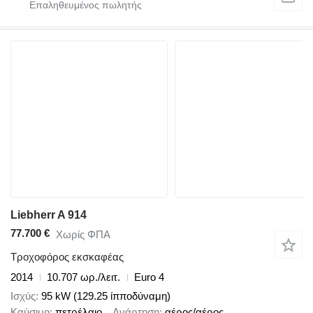
Liebherr A 914
77.700 €
Χωρίς ΦΠΑ
Τροχοφόρος εκσκαφέας
2014
10.707 ωρ./λειτ.
Euro 4
Ισχύς
95 kW (129.25 ίπποδύναμη)
Καύσιμο
πετρέλαιο
Ανάρτηση
αέρος/αέρος