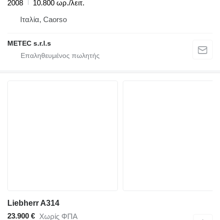
2008
10.800 ωρ./λειτ.
Ιταλία, Caorso
METEC s.r.l.s
Liebherr A314
23.900 €
Χωρίς ΦΠΑ