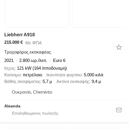
Liebherr A918
215.000 €
Με ΦΠΑ
Τροχοφόρος εκσκαφέας
2021
2.800 ωρ./λειτ.
Euro 6
Ισχύς
121 kW (164 ίπποδύναμη)
Καύσιμο
πετρέλαιο
Ικανότητα φορτίου
5.000 κιλά
Βάθος σκαψίματος
5,7 μ
Ακτίνα εκσκαφής
9,4 μ
Ουκρανία, Chernivtsi
Aleanda