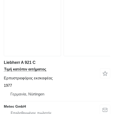
Liebherr A 921 C
Τιμή κατόπιν αιτήματος
Ερπυστριοφόρος εκσκαφέας
1977
Γερμανία, Nürtingen
Metec GmbH