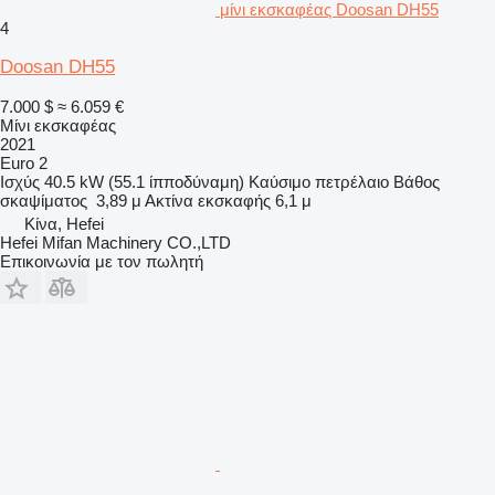
μίνι εκσκαφέας Doosan DH55
4
Doosan DH55
7.000 $
≈ 6.059 €
Μίνι εκσκαφέας
2021
Euro 2
Ισχύς
40.5 kW (55.1 ίπποδύναμη)
Καύσιμο
πετρέλαιο
Βάθος
σκαψίματος
3,89 μ
Ακτίνα εκσκαφής
6,1 μ
Κίνα, Hefei
Hefei Mifan Machinery CO.,LTD
Επικοινωνία με τον πωλητή