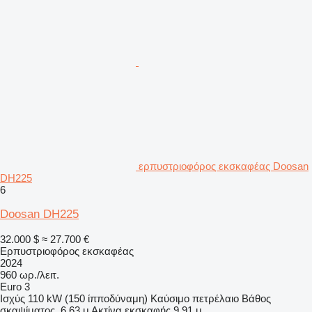
ερπυστριοφόρος εκσκαφέας Doosan
DH225
6
Doosan DH225
32.000 $
≈ 27.700 €
Ερπυστριοφόρος εκσκαφέας
2024
960 ωρ./λειτ.
Euro 3
Ισχύς
110 kW (150 ίπποδύναμη)
Καύσιμο
πετρέλαιο
Βάθος
σκαψίματος
6,63 μ
Ακτίνα εκσκαφής
9,91 μ