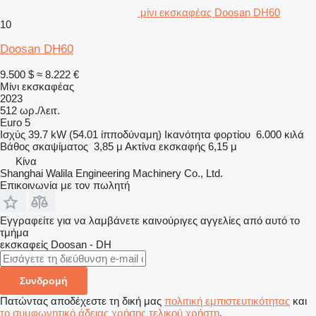
μίνι εκσκαφέας Doosan DH60
10
Doosan DH60
9.500 $
≈ 8.222 €
Μίνι εκσκαφέας
2023
512 ωρ./λειτ.
Euro 5
Ισχύς
39.7 kW (54.01 ίπποδύναμη)
Ικανότητα φορτίου
6.000 κιλά
Βάθος σκαψίματος
3,85 μ
Ακτίνα εκσκαφής
6,15 μ
Κίνα
Shanghai Walila Engineering Machinery Co., Ltd.
Επικοινωνία με τον πωλητή
Εγγραφείτε για να λαμβάνετε καινούριγες αγγελίες από αυτό το
τμήμα
εκσκαφείς
Doosan - DH
Συνδρομή
Πατώντας αποδέχεστε τη δική μας
πολιτική εμπιστευτικότητας
και
το συμφωνητικό άδειας χρήσης τελικού χρήστη
.