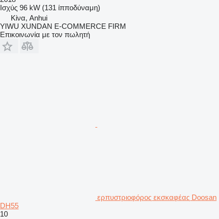
Ισχύς
96 kW (131 ίπποδύναμη)
Κίνα, Anhui
YIWU XUNDAN E-COMMERCE FIRM
Επικοινωνία με τον πωλητή
ερπυστριοφόρος εκσκαφέας Doosan
DH55
10