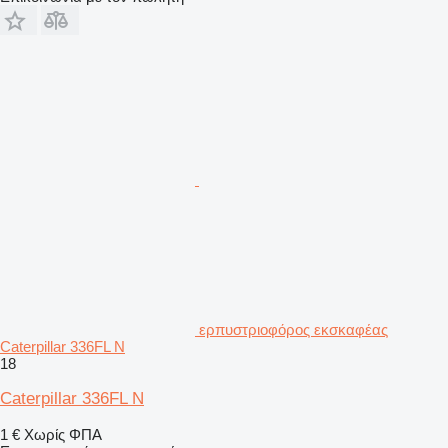
ερπυστριοφόρος εκσκαφέας
Caterpillar 336FL N
18
Caterpillar 336FL N
1 €
Χωρίς ΦΠΑ