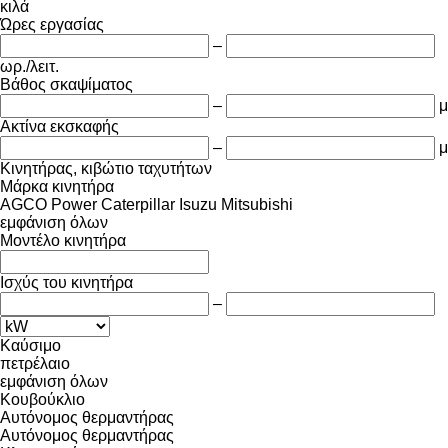
κιλά
Ώρες εργασίας
–
ωρ./λειτ.
Βάθος σκαψίματος
–
μ
Ακτίνα εκσκαφής
–
μ
Κινητήρας, κιβώτιο ταχυτήτων
Μάρκα κινητήρα
AGCO Power
Caterpillar
Isuzu
Mitsubishi
εμφάνιση όλων
Μοντέλο κινητήρα
Ισχύς του κινητήρα
–
Καύσιμο
πετρέλαιο
εμφάνιση όλων
Κουβούκλιο
Αυτόνομος θερμαντήρας
Αυτόνομος θερμαντήρας