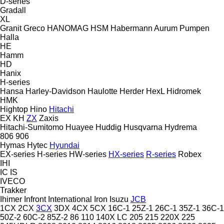
D-series
Gradall
XL
Granit
Greco
HANOMAG
HSM
Habermann Aurum Pumpen
Halla
HE
Hamm
HD
Hanix
H-series
Hansa
Harley-Davidson
Haulotte
Herder
HexL
Hidromek
HMK
Hightop
Hino
Hitachi
EX
KH
ZX
Zaxis
Hitachi-Sumitomo
Huayee
Huddig
Husqvarna
Hydrema
806
906
Hymas
Hytec
Hyundai
EX-series
H-series
HW-series
HX-series
R-series
Robex
IHI
IC
IS
IVECO
Trakker
Ihimer
Infront
International
Iron
Isuzu
JCB
1CX
2CX
3CX
3DX
4CX
5CX
16C-1
25Z-1
26C-1
35Z-1
36C-1
50Z-2
60C-2
85Z-2
86
110
140X LC
205
215
220X
225