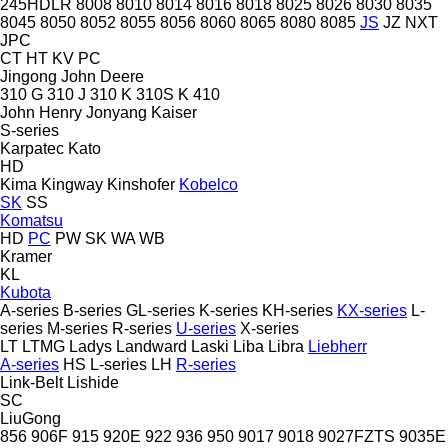
245HDLR
8008
8010
8014
8016
8018
8025
8026
8030
8035
8045
8050
8052
8055
8056
8060
8065
8080
8085
JS
JZ
NXT
JPC
CT
HT
KV
PC
Jingong
John Deere
310 G
310 J
310 K
310S K
410
John Henry
Jonyang
Kaiser
S-series
Karpatec
Kato
HD
Kima
Kingway
Kinshofer
Kobelco
SK
SS
Komatsu
HD
PC
PW
SK
WA
WB
Kramer
KL
Kubota
A-series
B-series
GL-series
K-series
KH-series
KX-series
L-
series
M-series
R-series
U-series
X-series
LT
LTMG
Ladys
Landward
Laski
Liba
Libra
Liebherr
A-series
HS
L-series
LH
R-series
Link-Belt
Lishide
SC
LiuGong
856
906F
915
920E
922
936
950
9017
9018
9027FZTS
9035E