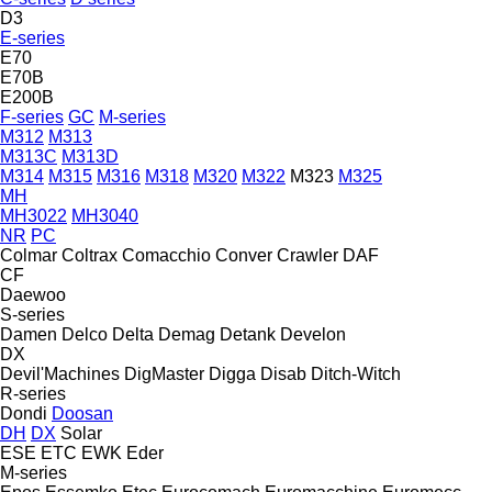
D3
E-series
E70
E70B
E200B
F-series
GC
M-series
M312
M313
M313C
M313D
M314
M315
M316
M318
M320
M322
M323
M325
MH
MH3022
MH3040
NR
PC
Colmar
Coltrax
Comacchio
Conver
Crawler
DAF
CF
Daewoo
S-series
Damen
Delco
Delta
Demag
Detank
Develon
DX
Devil'Machines
DigMaster
Digga
Disab
Ditch-Witch
R-series
Dondi
Doosan
DH
DX
Solar
ESE
ETC
EWK
Eder
M-series