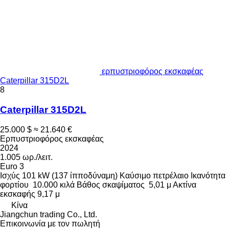
ερπυστριοφόρος εκσκαφέας
Caterpillar 315D2L
8
Caterpillar 315D2L
25.000 $
≈ 21.640 €
Ερπυστριοφόρος εκσκαφέας
2024
1.005 ωρ./λειτ.
Euro 3
Ισχύς
101 kW (137 ίπποδύναμη)
Καύσιμο
πετρέλαιο
Ικανότητα
φορτίου
10.000 κιλά
Βάθος σκαψίματος
5,01 μ
Ακτίνα
εκσκαφής
9,17 μ
Κίνα
Jiangchun trading Co., Ltd.
Επικοινωνία με τον πωλητή