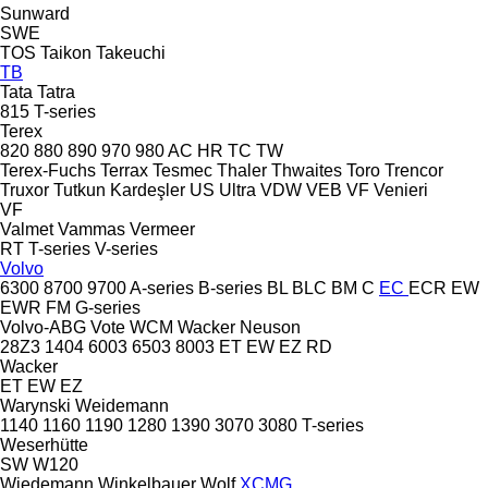
Sunward
SWE
TOS
Taikon
Takeuchi
TB
Tata
Tatra
815
T-series
Terex
820
880
890
970
980
AC
HR
TC
TW
Terex-Fuchs
Terrax
Tesmec
Thaler
Thwaites
Toro
Trencor
Truxor
Tutkun Kardeşler
US
Ultra
VDW
VEB
VF Venieri
VF
Valmet
Vammas
Vermeer
RT
T-series
V-series
Volvo
6300
8700
9700
A-series
B-series
BL
BLC
BM
C
EC
ECR
EW
EWR
FM
G-series
Volvo-ABG
Vote
WCM
Wacker Neuson
28Z3
1404
6003
6503
8003
ET
EW
EZ
RD
Wacker
ET
EW
EZ
Warynski
Weidemann
1140
1160
1190
1280
1390
3070
3080
T-series
Weserhütte
SW
W120
Wiedemann
Winkelbauer
Wolf
XCMG