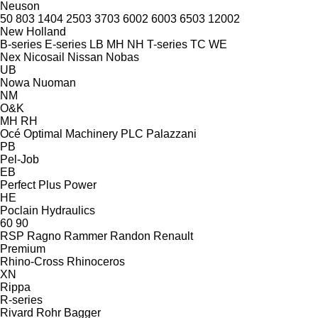
Neuson
50
803
1404
2503
3703
6002
6003
6503
12002
New Holland
B-series
E-series
LB
MH
NH
T-series
TC
WE
Nex
Nicosail
Nissan
Nobas
UB
Nowa
Nuoman
NM
O&K
MH
RH
Océ
Optimal Machinery
PLC
Palazzani
PB
Pel-Job
EB
Perfect
Plus Power
HE
Poclain Hydraulics
60
90
RSP
Ragno
Rammer
Randon
Renault
Premium
Rhino-Cross
Rhinoceros
XN
Rippa
R-series
Rivard
Rohr Bagger