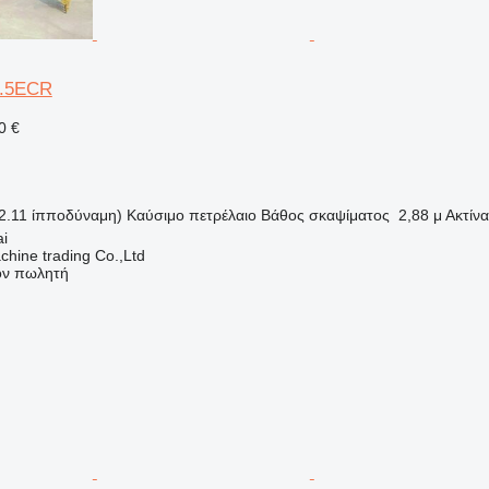
03.5ECR
0 €
2.11 ίπποδύναμη)
Καύσιμο
πετρέλαιο
Βάθος σκαψίματος
2,88 μ
Ακτίν
ai
chine trading Co.,Ltd
τον πωλητή