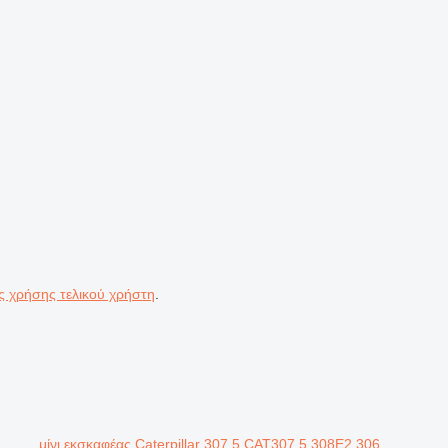
ς χρήσης τελικού χρήστη
.
μίνι εκσκαφέας Caterpillar 307.5 CAT307.5 308E2 306