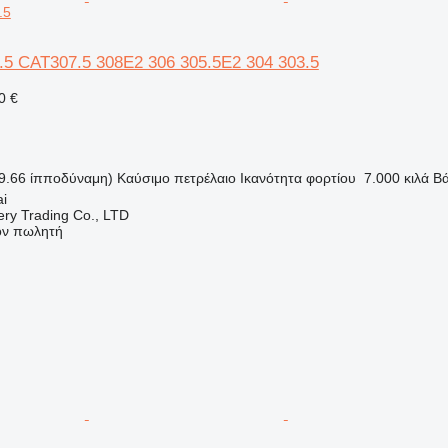
.5
07.5 CAT307.5 308E2 306 305.5E2 304 303.5
0 €
9.66 ίπποδύναμη)
Καύσιμο
πετρέλαιο
Ικανότητα φορτίου
7.000 κιλά
Βά
ai
ry Trading Co., LTD
τον πωλητή