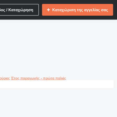
δος / Καταχώρηση
Καταχώριση της αγγελίας σας
ούριες
Έτος παραγωγής - πρώτα παλιές