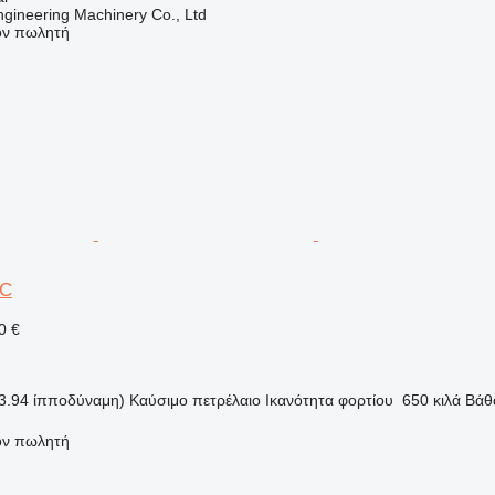
gineering Machinery Co., Ltd
τον πωλητή
3C
0 €
3.94 ίπποδύναμη)
Καύσιμο
πετρέλαιο
Ικανότητα φορτίου
650 κιλά
Βάθ
τον πωλητή