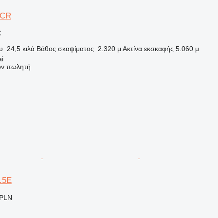
3CR
€
υ
24,5 κιλά
Βάθος σκαψίματος
2.320 μ
Ακτίνα εκσκαφής
5.060 μ
ai
τον πωλητή
3.5E
 PLN