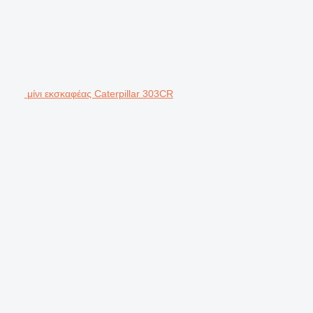
μίνι εκσκαφέας Caterpillar 303CR