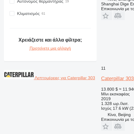
Αυτόνομος θερμαντήρας
Shanghai Dige En
Επικοινωνία με 
Κλιματισμός
Χρειάζεστε και άλλα φίλτρα;
Προτείνετε μια αλλαγή
11
Λεπτομέρειες για Caterpillar 303
Caterpillar 30
13.800 $
≈ 11.94
Μίνι εκσκαφέας
2019
1.328 ωρ./λειτ.
Ισχύς
17.6 kW (2
Κίνα, Beijing
Επικοινωνία με 