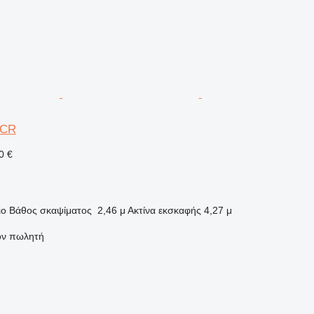
3CR
0 €
ιο
Βάθος σκαψίματος
2,46 μ
Ακτίνα εκσκαφής
4,27 μ
τον πωλητή