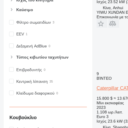
Ισχύς του κινητήρα
Ισχύς
23.52 kW 
Κίνα, Anhui
Καύσιμο
YIWU XUNDAN 
Επικοινωνία με 
Φίλτρο σωματιδίων
EEV
Δεξαμενή AdBlue
Τύπος κιβωτίου ταχυτήτων
Επιβραδυντής
9
ΒΊΝΤΕΟ
Κεντρική λίπανση
Caterpillar C
Κλείδωμα διαφορικού
15.800 $
≈ 13.67
Μίνι εκσκαφέας
2023
1.108 ωρ./λειτ.
Euro 3
Κουβούκλιο
Ισχύς
23.6 kW (3
Κίνα, Shangh