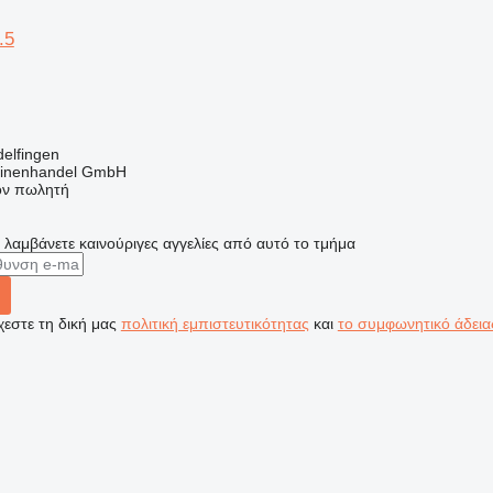
.5
delfingen
inenhandel GmbH
τον πωλητή
α λαμβάνετε καινούριγες αγγελίες από αυτό το τμήμα
εστε τη δική μας
πολιτική εμπιστευτικότητας
και
το συμφωνητικό άδεια