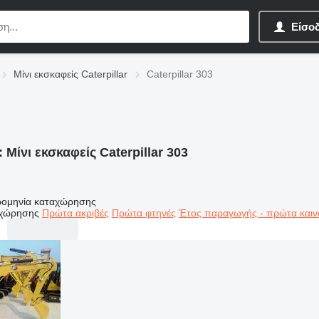
Είσο
Μίνι εκσκαφείς Caterpillar
Caterpillar 303
:
Μίνι εκσκαφείς Caterpillar 303
ομηνία καταχώρησης
αχώρησης
Πρώτα ακριβές
Πρώτα φτηνές
Έτος παραγωγής - πρώτα καιν