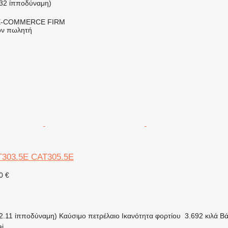
(32 ίπποδύναμη)
E-COMMERCE FIRM
τον πωλητή
AT303.5E CAT305.5E
0 €
2.11 ίπποδύναμη)
Καύσιμο
πετρέλαιο
Ικανότητα φορτίου
3.692 κιλά
Βά
ai