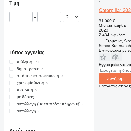
7
Τιμή
Βέλγιο
8035
Caterpillar 303
Γαλλία
8045
–
Ρουμανία
8050
31.000 €
Μίνι εκσκαφέας
Πολωνία
8052
2020
Ιταλία
8055
2.434 ωρ./λειτ.
εμφάνιση όλων
8056
Γερμανία, Sin
Simex Baumasch
8060
Επικοινωνία με 
Τύπος αγγελίας
8065
8080
πώληση
Εγγραφείτε για ν
8085
δημοπρασία
JS
από τον κατασκευαστή
Συνδρομή
JZ
χρονομίσθωση
Πατώντας αποδέχ
πίστωση
με δόσεις
ανταλλαγή (με επιπλέον πληρωμή)
ανταλλαγή
Κατάσταση