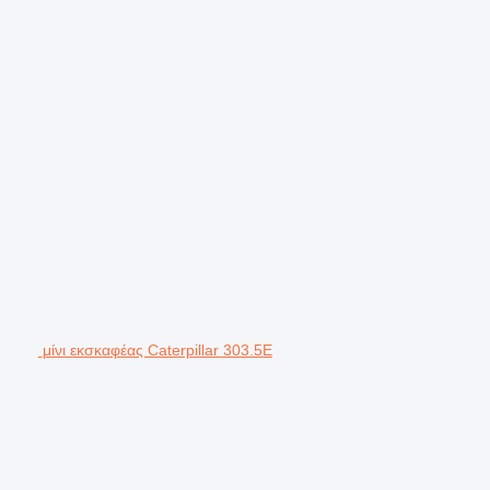
μίνι εκσκαφέας Caterpillar 303.5E