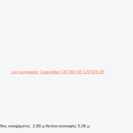
μίνι εκσκαφέας Caterpillar CAT303.5E CAT305.5E
θος σκαψίματος
2,88 μ
Ακτίνα εκσκαφής
5,06 μ