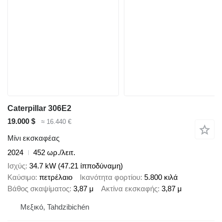
Caterpillar 306E2
19.000 $
≈ 16.440 €
Μίνι εκσκαφέας
2024
452 ωρ./λειτ.
Ισχύς
34.7 kW (47.21 ίπποδύναμη)
Καύσιμο
πετρέλαιο
Ικανότητα φορτίου
5.800 κιλά
Βάθος σκαψίματος
3,87 μ
Ακτίνα εκσκαφής
3,87 μ
Μεξικό, Tahdzibichén