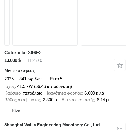
Caterpillar 306E2
13.000 $
≈ 11.250 €
Μίνι εκσκαφέας
2025
841 ωρ./λειτ.
Euro 5
Ισχύς
41.5 kW (56.46 ίπποδύναμη)
Καύσιμο
πετρέλαιο
Ικανότητα φορτίου
6.000 κιλά
Βάθος σκαψίματος
3.800 μ
Ακτίνα εκσκαφής
6,14 μ
Κίνα
Shanghai Walila Engineering Machinery Co., Ltd.