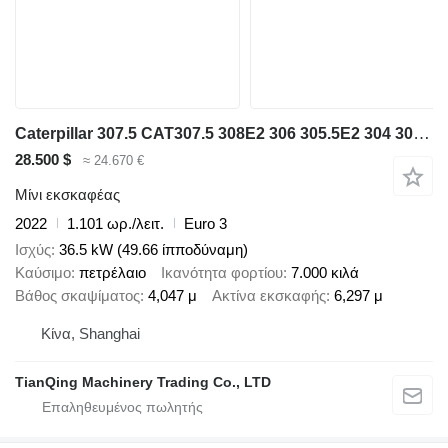
Caterpillar 307.5 CAT307.5 308E2 306 305.5E2 304 303.5
28.500 $
≈ 24.670 €
Μίνι εκσκαφέας
2022
1.101 ωρ./λειτ.
Euro 3
Ισχύς
36.5 kW (49.66 ίπποδύναμη)
Καύσιμο
πετρέλαιο
Ικανότητα φορτίου
7.000 κιλά
Βάθος σκαψίματος
4,047 μ
Ακτίνα εκσκαφής
6,297 μ
Κίνα, Shanghai
TianQing Machinery Trading Co., LTD