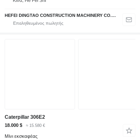
Κίνα, He Fei Shi
HEFEI DINGTAO CONSTRUCTION MACHINERY CO., LIMITED
Caterpillar 306E2
18.000 $
≈ 15.580 €
Μίνι εκσκαφέας