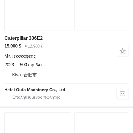
Caterpillar 306E2
15.000 $
≈ 12.980 €
Μίνι εκσκαφέας
2023
500 ωρ./λειτ.
Κίνα, 合肥市
Hefei Oufa Machinery Co., Ltd