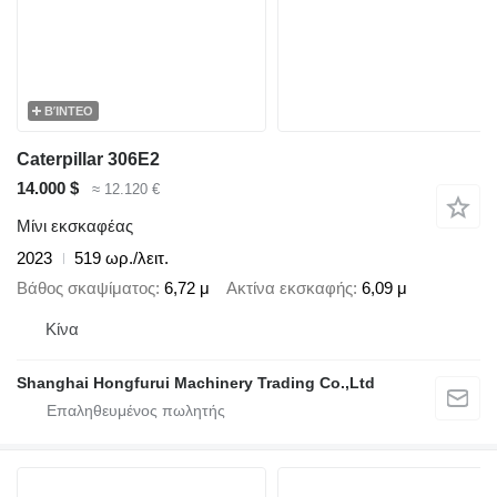
ΒΊΝΤΕΟ
Caterpillar 306E2
14.000 $
≈ 12.120 €
Μίνι εκσκαφέας
2023
519 ωρ./λειτ.
Βάθος σκαψίματος
6,72 μ
Ακτίνα εκσκαφής
6,09 μ
Κίνα
Shanghai Hongfurui Machinery Trading Co.,Ltd