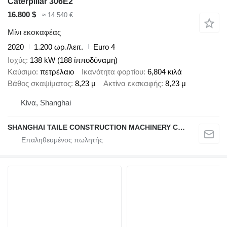
Caterpillar 306E2
16.800 $
≈ 14.540 €
Μίνι εκσκαφέας
2020
1.200 ωρ./λειτ.
Euro 4
Ισχύς
138 kW (188 ίπποδύναμη)
Καύσιμο
πετρέλαιο
Ικανότητα φορτίου
6,804 κιλά
Βάθος σκαψίματος
8,23 μ
Ακτίνα εκσκαφής
8,23 μ
Κίνα, Shanghai
SHANGHAI TAILE CONSTRUCTION MACHINERY CO.,LID