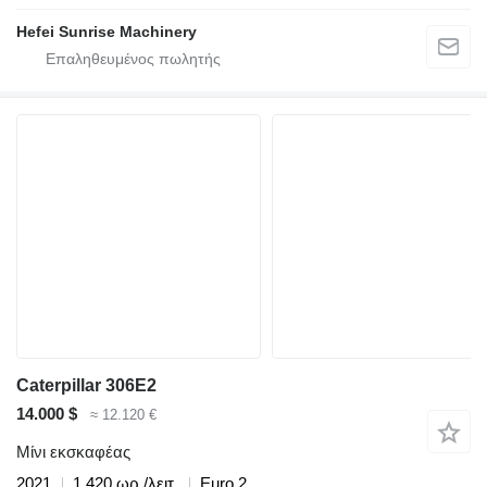
Hefei Sunrise Machinery
Caterpillar 306E2
14.000 $
≈ 12.120 €
Μίνι εκσκαφέας
2021
1.420 ωρ./λειτ.
Euro 2