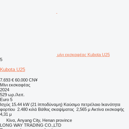
μίνι εκσκαφέας Kubota U25
5
Kubota U25
7.693 €
60.000 CN¥
Μίνι εκσκαφέας
2024
529 ωρ./λειτ.
Euro 5
Ισχύς
15.44 kW (21 ίπποδύναμη)
Καύσιμο
πετρέλαιο
Ικανότητα
φορτίου
2.480 κιλά
Βάθος σκαψίματος
2,565 μ
Ακτίνα εκσκαφής
4,31 μ
Κίνα, Anyang City, Henan province
LONG WAY TRADING CO.,LTD