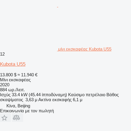
μίνι εκσκαφέας Kubota U55
12
Kubota U55
13.800 $
≈ 11.940 €
Μίνι εκσκαφέας
2020
884 ωρ./λειτ.
Ισχύς
33.4 kW (45.44 ίπποδύναμη)
Καύσιμο
πετρέλαιο
Βάθος
σκαψίματος
3,63 μ
Ακτίνα εκσκαφής
6,1 μ
Κίνα, Beijing
Επικοινωνία με τον πωλητή