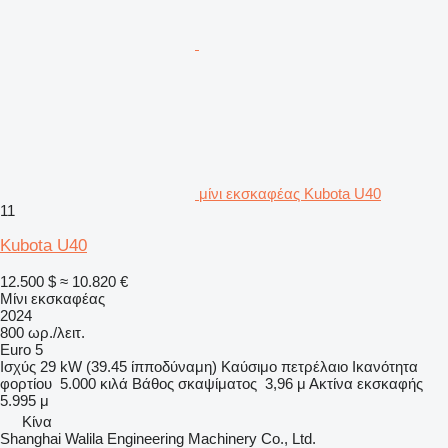
μίνι εκσκαφέας Kubota U40
11
Kubota U40
12.500 $
≈ 10.820 €
Μίνι εκσκαφέας
2024
800 ωρ./λειτ.
Euro 5
Ισχύς
29 kW (39.45 ίπποδύναμη)
Καύσιμο
πετρέλαιο
Ικανότητα
φορτίου
5.000 κιλά
Βάθος σκαψίματος
3,96 μ
Ακτίνα εκσκαφής
5.995 μ
Κίνα
Shanghai Walila Engineering Machinery Co., Ltd.