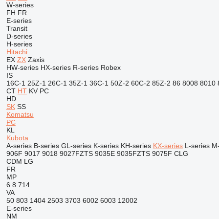
W-series
FH
FR
E-series
Transit
D-series
H-series
Hitachi
EX
ZX
Zaxis
HW-series
HX-series
R-series
Robex
IS
16C-1
25Z-1
26C-1
35Z-1
36C-1
50Z-2
60C-2
85Z-2
86
8008
8010
CT
HT
KV
PC
HD
SK
SS
Komatsu
PC
KL
Kubota
A-series
B-series
GL-series
K-series
KH-series
KX-series
L-series
M-
906F
9017
9018
9027FZTS
9035E
9035FZTS
9075F
CLG
CDM
LG
FR
MP
6
8
714
VA
50
803
1404
2503
3703
6002
6003
12002
E-series
NM