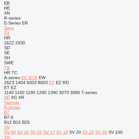
EB
HE
XN
R-series
E-Series
ER
Sany
SY
HR
1622
2430
SD
SE
SH
SWE
TB
HR
TC
A-series
EC
ECR
EW
28Z3
1404
6003
8003
ET
EZ
RD
ET
EZ
1140
1160
1190
1280
1390
3070
3080
T-series
XE
XG
XR
Yanmar
B-series
B7
B7-5
B12
B15
B25
SV
SV 08
SV 15
SV 16
SV 17
SV 18
SV 20
SV 22
SV 26
SV 100
Vio