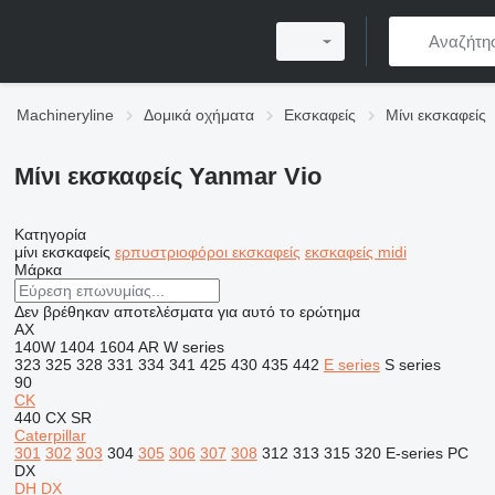
Machineryline
Δομικά οχήματα
Εκσκαφείς
Μίνι εκσκαφείς
Μίνι εκσκαφείς Yanmar Vio
Κατηγορία
μίνι εκσκαφείς
ερπυστριοφόροι εκσκαφείς
εκσκαφείς midi
Μάρκα
Δεν βρέθηκαν αποτελέσματα για αυτό το ερώτημα
AX
140W
1404
1604
AR
W series
323
325
328
331
334
341
425
430
435
442
E series
S series
90
CK
440
CX
SR
Caterpillar
301
302
303
304
305
306
307
308
312
313
315
320
E-series
PC
DX
DH
DX