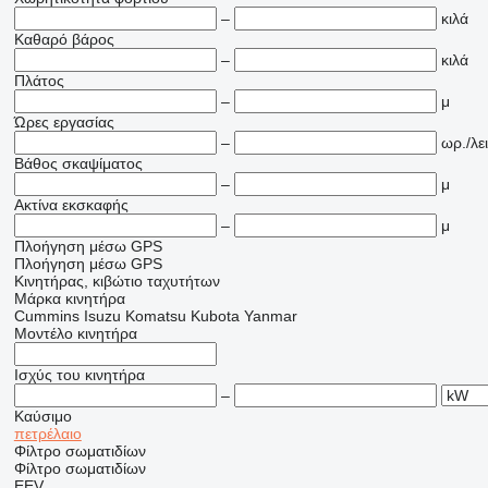
–
κιλά
Καθαρό βάρος
–
κιλά
Πλάτος
–
μ
Ώρες εργασίας
–
ωρ./λει
Βάθος σκαψίματος
–
μ
Ακτίνα εκσκαφής
–
μ
Πλοήγηση μέσω GPS
Πλοήγηση μέσω GPS
Κινητήρας, κιβώτιο ταχυτήτων
Μάρκα κινητήρα
Cummins
Isuzu
Komatsu
Kubota
Yanmar
Μοντέλο κινητήρα
Ισχύς του κινητήρα
–
Καύσιμο
πετρέλαιο
Φίλτρο σωματιδίων
Φίλτρο σωματιδίων
EEV