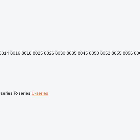
8014
8016
8018
8025
8026
8030
8035
8045
8050
8052
8055
8056
80
series
R-series
U-series