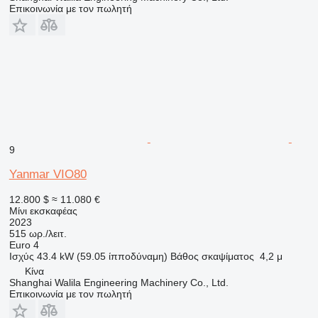
Επικοινωνία με τον πωλητή
9
Yanmar VIO80
12.800 $
≈ 11.080 €
Μίνι εκσκαφέας
2023
515 ωρ./λειτ.
Euro 4
Ισχύς
43.4 kW (59.05 ίπποδύναμη)
Βάθος σκαψίματος
4,2 μ
Κίνα
Shanghai Walila Engineering Machinery Co., Ltd.
Επικοινωνία με τον πωλητή