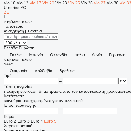
Vio 10
Vio 12
Vio 17
Vio 20
Vio 23
Vio 25
Vio 26
Vio 27
Vio 30
Vio 3
U-series
YC
ZE
H
εμφάνιση όλων
Τοποθεσία
Αναζήτηση με ακτίνα
Ελλάδα
Ευρώπη
Γαλλία
Ισπανία
Ολλανδία
Ιταλία
Δανία
Γερμανία
εμφάνιση όλων
άλλα
Ουκρανία
Μολδαβία
Βραζιλία
Τιμή
–
Τύπος αγγελίας
πώληση
ενοικίαση
δημοπρασία
από τον κατασκευαστή
χρονομίσθω
Κατάσταση
καινούριο
μεταχειρισμένες
για ανταλλακτικά
Έτος παραγωγής
–
Ευρώ
Euro 2
Euro 3
Euro 4
Euro 5
Χαρακτηριστικά
Χωρητικότητα φορτίου