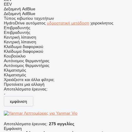
EEV
Δεξαμενή AdBlue
Δεξαμενή AdBlue
Τύπος κιβωτίου ταχυτήτων
HydroDrive
αυτόματος
υδροστατική μετάδοση
χειροκίνητος
Επιβραδυντής
Επιβραδυντής
Κεντρική λίπανση
Κεντρική λίπανση
Κλείδωμα διαφορικού
Κλείδωμα διαφορικού
Κουβούκλιο
Αυτόνομος θερμαντήρας
Αυτόνομος θερμαντήρας
Κλιματισμός
Κλιματισμός
Χρειάζεστε και άλλα φίλτρα;
Προτείνετε μια αλλαγή
Αποτελέσματα έρευνας:
-
εμφάνιση
Λεπτομέρειες για Yanmar Vio
Αποτελέσματα έρευνας:
275 αγγελίες
Εμφάνιση