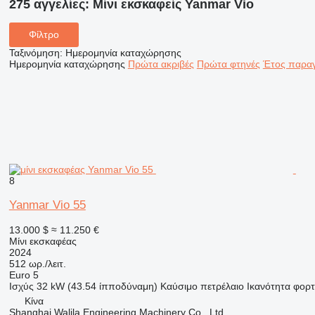
275 αγγελίες:
Μίνι εκσκαφείς Yanmar Vio
Φίλτρο
Ταξινόμηση
:
Ημερομηνία καταχώρησης
Ημερομηνία καταχώρησης
Πρώτα ακριβές
Πρώτα φτηνές
Έτος παραγ
8
Yanmar Vio 55
13.000 $
≈ 11.250 €
Μίνι εκσκαφέας
2024
512 ωρ./λειτ.
Euro 5
Ισχύς
32 kW (43.54 ίπποδύναμη)
Καύσιμο
πετρέλαιο
Ικανότητα φορτ
Κίνα
Shanghai Walila Engineering Machinery Co., Ltd.