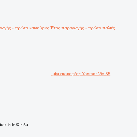
ωγής - πρώτα καινούριες
Έτος παραγωγής - πρώτα παλιές
μίνι εκσκαφέας Yanmar Vio 55
ίου
5.500 κιλά