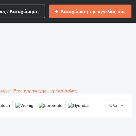
δος / Καταχώρηση
Καταχώριση της αγγελίας σας
ούριες
Έτος παραγωγής - πρώτα παλιές
Όλα