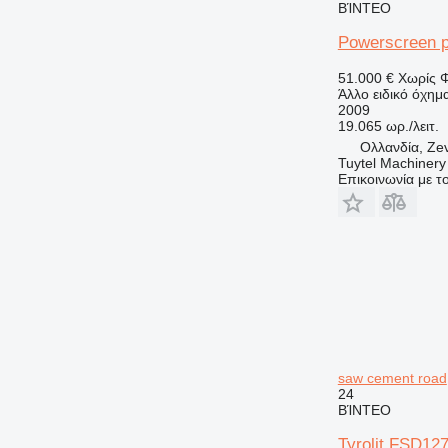
ΒΊΝΤΕΟ
Powerscreen p
51.000 €
Χωρίς 
Άλλο ειδικό όχημ
2009
19.065 ωρ./λειτ.
Ολλανδία, Ze
Tuytel Machinery
Επικοινωνία με 
saw cement road
24
ΒΊΝΤΕΟ
Tyrolit FSD12