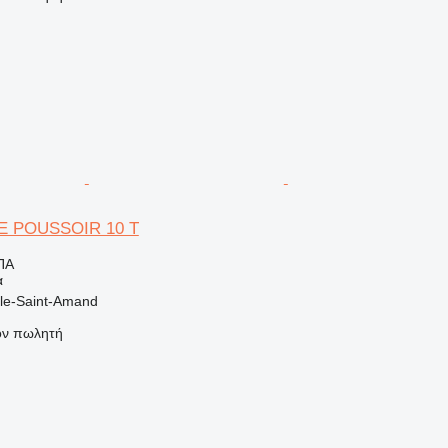
 POUSSOIR 10 T
ΠΑ
α
lle-Saint-Amand
τον πωλητή