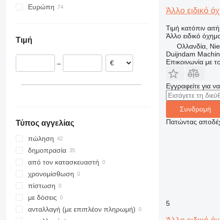
Ευρώπη
δεξαμενές ασφάλτου
Άλλο ειδικό ό
μηχανές παραγωγής
Βέλγιο
τσιμεντοσωλήνων
ασφαλτοστρωτικές μηχανές
Τιμή κατόπιν αιτ
Ολλανδία
μηχανές οπλισμού σκυροδέματος
θερμαντήρες ασφάλτου
Άλλο ειδικό όχημ
Τιμή
Σλοβενία
καλούπια για πλάκες σκυροδέματος
βιομηχανικοί καυστήρες
Ολλανδία, Nie
Duijndam Machi
Γαλλία
μονάδες ανάμειξης ασφάλτου
Επικοινωνία με 
–
Γερμανία
Νορβηγία
Εγγραφείτε για ν
Συνδρομή
Πατώντας αποδέχ
Τύπος αγγελίας
πώληση
δημοπρασία
από τον κατασκευαστή
χρονομίσθωση
πίστωση
με δόσεις
5
ανταλλαγή (με επιπλέον πληρωμή)