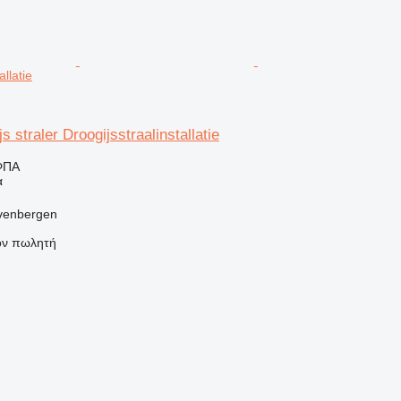
allatie
s straler Droogijsstraalinstallatie
ΦΠΑ
α
venbergen
τον πωλητή