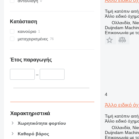
Άλλο ειδικό ό
ανταλλαγή
Τιμή κατόπιν αιτ
Άλλο ειδικό όχημ
Κατάσταση
Ολλανδία, Nie
Duijndam Machi
καινούριο
Επικοινωνία με 
μεταχειρισμένες
Έτος παραγωγής
–
4
Άλλο ειδικό ό
Χαρακτηριστικά
Τιμή κατόπιν αιτ
Άλλο ειδικό όχημ
Χωρητικότητα φορτίου
Ολλανδία, Nie
Duijndam Machi
Καθαρό βάρος
Επικοινωνία με 