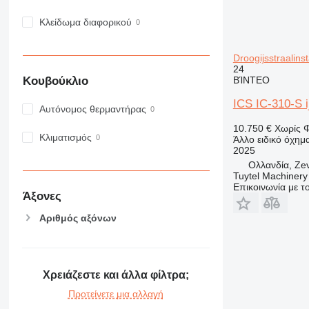
Κλείδωμα διαφορικού
Droogijsstraalinst
24
Κουβούκλιο
ΒΊΝΤΕΟ
ICS IC-310-S ij
Αυτόνομος θερμαντήρας
10.750 €
Χωρίς 
Κλιματισμός
Άλλο ειδικό όχημ
2025
Ολλανδία, Ze
Tuytel Machinery
Επικοινωνία με 
Άξονες
Αριθμός αξόνων
Χρειάζεστε και άλλα φίλτρα;
Προτείνετε μια αλλαγή