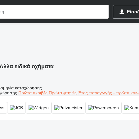
Είσο
Άλλα ειδικά οχήματα
ομηνία καταχώρησης
αχώρησης
Πρώτα ακριβές
Πρώτα φτηνές
Έτος παραγωγής - πρώτα καιν