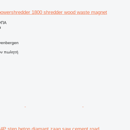
owershredder 1800 shredder wood waste magnet
ΦΠΑ
α
venbergen
τον πωλητή
74P sten beton diamant zaag saw cement road