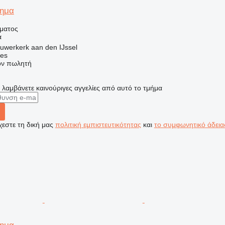
χημα
ήματος
α
uwerkerk aan den IJssel
nes
τον πωλητή
α λαμβάνετε καινούριγες αγγελίες από αυτό το τμήμα
εστε τη δική μας
πολιτική εμπιστευτικότητας
και
το συμφωνητικό άδεια