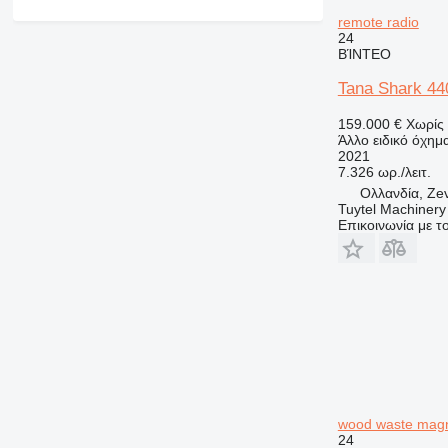
remote radio
24
ΒΊΝΤΕΟ
Tana Shark 44
159.000 €
Χωρίς
Άλλο ειδικό όχημ
2021
7.326 ωρ./λειτ.
Ολλανδία, Ze
Tuytel Machinery
Επικοινωνία με 
wood waste mag
24