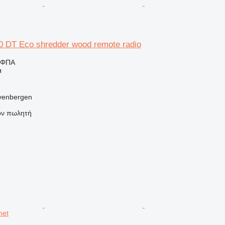
0 DT Eco shredder wood remote radio
 ΦΠΑ
α
venbergen
τον πωλητή
net