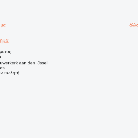
άλλο
χημα
ήματος
α
uwerkerk aan den IJssel
nes
τον πωλητή