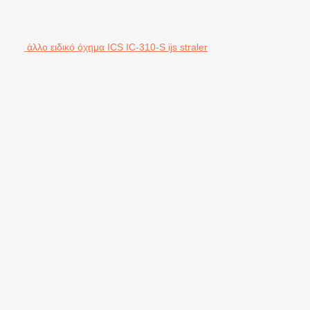
άλλο ειδικό όχημα ICS IC-310-S ijs straler