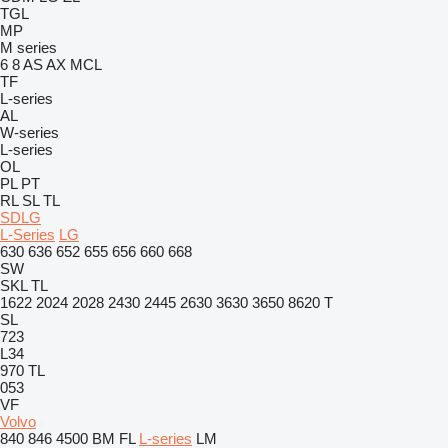
TGL
MP
M series
6
8
AS
AX
MCL
TF
L-series
AL
W-series
L-series
OL
PL
PT
RL
SL
TL
SDLG
L-Series
LG
630
636
652
655
656
660
668
SW
SKL
TL
1622
2024
2028
2430
2445
2630
3630
3650
8620 T
SL
723
L34
970
TL
053
VF
Volvo
840
846
4500
BM
FL
L-series
LM