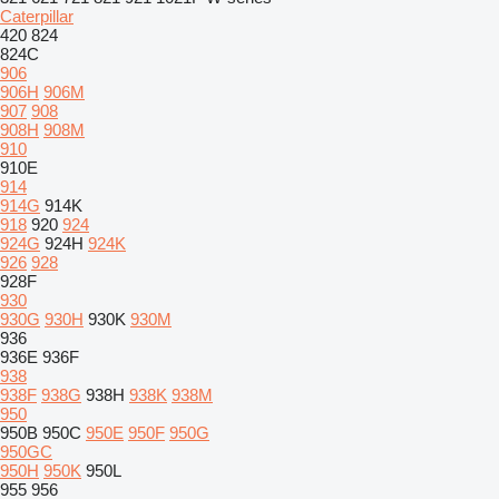
Caterpillar
420
824
824C
906
906H
906M
907
908
908H
908M
910
910E
914
914G
914K
918
920
924
924G
924H
924K
926
928
928F
930
930G
930H
930K
930M
936
936E
936F
938
938F
938G
938H
938K
938M
950
950B
950C
950E
950F
950G
950GC
950H
950K
950L
955
956