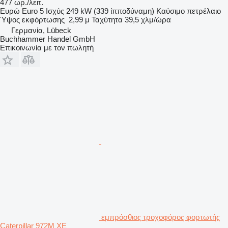
477 ωρ./λειτ.
Ευρώ
Euro 5
Ισχύς
249 kW (339 ίπποδύναμη)
Καύσιμο
πετρέλαιο
Ύψος εκφόρτωσης
2,99 μ
Ταχύτητα
39,5 χλμ/ώρα
Γερμανία, Lübeck
Buchhammer Handel GmbH
Επικοινωνία με τον πωλητή
εμπρόσθιος τροχοφόρος φορτωτής
Caterpillar 972M XE