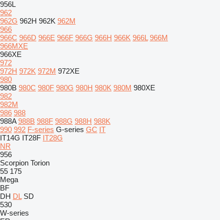
956L
962
962G
962H
962K
962M
966
966C
966D
966E
966F
966G
966H
966K
966L
966M
966MXE
966XE
972
972H
972K
972M
972XE
980
980B
980C
980F
980G
980H
980K
980M
980XE
982
982M
986
988
988A
988B
988F
988G
988H
988K
990
992
F-series
G-series
GC
IT
IT14G
IT28F
IT28G
NR
956
Scorpion
Torion
55
175
Mega
BF
DH
DL
SD
530
W-series