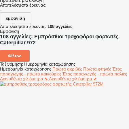
Προτείνετε μια αλλαγή
Αποτελέσματα έρευνας:
-
εμφάνιση
Αποτελέσματα έρευνας:
108 αγγελίες
Εμφάνιση
108 αγγελίες:
Εμπρόσθιοι τροχοφόροι φορτωτές
Caterpillar 972
Φίλτρο
Ταξινόμηση
:
Ημερομηνία καταχώρησης
Ημερομηνία καταχώρησης
Πρώτα ακριβές
Πρώτα φτηνές
Έτος
παραγωγής - πρώτα καινούριες
Έτος παραγωγής - πρώτα παλιές
Διανυθέντα χιλιόμετρα ⬊
Διανυθέντα χιλιόμετρα ⬈