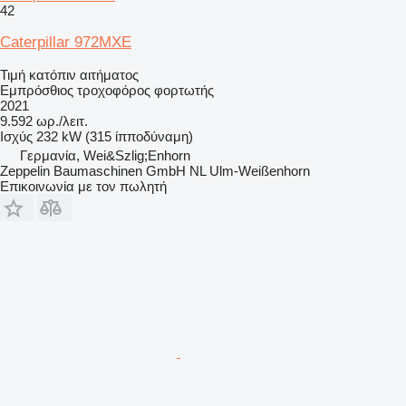
42
Caterpillar 972MXE
Τιμή κατόπιν αιτήματος
Εμπρόσθιος τροχοφόρος φορτωτής
2021
9.592 ωρ./λειτ.
Ισχύς
232 kW (315 ίπποδύναμη)
Γερμανία, Wei&Szlig;Enhorn
Zeppelin Baumaschinen GmbH NL Ulm-Weißenhorn
Επικοινωνία με τον πωλητή