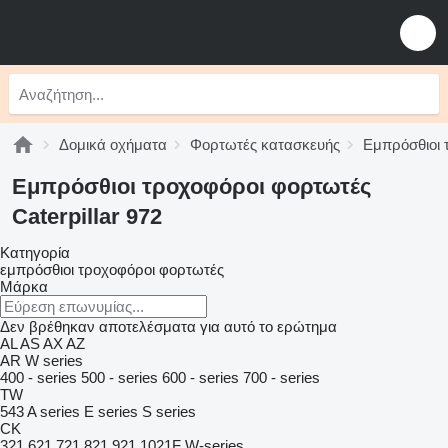
Δομικά οχήματα
Φορτωτές κατασκευής
Εμπρόσθιοι 
Εμπρόσθιοι τροχοφόροι φορτωτές
Caterpillar 972
Κατηγορία
εμπρόσθιοι τροχοφόροι φορτωτές
Μάρκα
Δεν βρέθηκαν αποτελέσματα για αυτό το ερώτημα
AL
AS
AX
AZ
AR
W series
400 - series
500 - series
600 - series
700 - series
TW
543
A series
E series
S series
CK
321
621
721
821
921
1021F
W-series