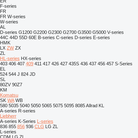
ER
F-series
FR
FR
W-series
W-series
AL
D-series
G1200
G2200
G2300
G2700
G3500
G5000
V-series
44C
44D
55D
60E
B-series
C-series
D-series
E-series
HMK
LX
ZW
ZX
ZL
HL-series
HX-series
403
406
407
409
411
417
426
427
435S
436
437
456
457
S-Series
EL
524
544 J
824
JD
SL
80ZV
90Z7
KM
Komatsu
SK
WA
WB
580
5035
5040
5050
5065
5075
5095
8085
Allrad
KL
A-series
R-series
Liebherr
A-series
K-Series
L-series
836
855
856
936
CLG
LG
ZL
L-series
CDM
LG
ZL