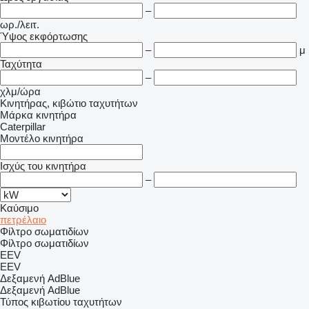
–
ωρ./λειτ.
Ύψος εκφόρτωσης
–
μ
Ταχύτητα
–
χλμ/ώρα
Κινητήρας, κιβώτιο ταχυτήτων
Μάρκα κινητήρα
Caterpillar
Μοντέλο κινητήρα
Ισχύς του κινητήρα
–
Καύσιμο
πετρέλαιο
Φίλτρο σωματιδίων
Φίλτρο σωματιδίων
EEV
EEV
Δεξαμενή AdBlue
Δεξαμενή AdBlue
Τύπος κιβωτίου ταχυτήτων