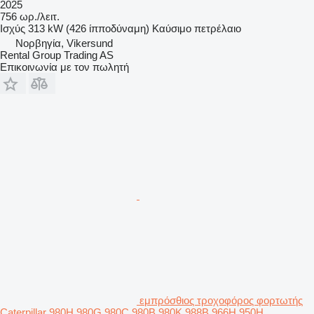
2025
756 ωρ./λειτ.
Ισχύς
313 kW (426 ίπποδύναμη)
Καύσιμο
πετρέλαιο
Νορβηγία, Vikersund
Rental Group Trading AS
Επικοινωνία με τον πωλητή
εμπρόσθιος τροχοφόρος φορτωτής
Caterpillar 980H 980G 980C 980B 980K 988B 966H 950H