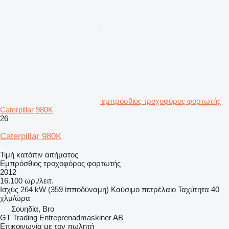
εμπρόσθιος τροχοφόρος φορτωτής
Caterpillar 980K
26
Caterpillar 980K
Τιμή κατόπιν αιτήματος
Εμπρόσθιος τροχοφόρος φορτωτής
2012
16.100 ωρ./λειτ.
Ισχύς
264 kW (359 ίπποδύναμη)
Καύσιμο
πετρέλαιο
Ταχύτητα
40
χλμ/ώρα
Σουηδία, Bro
GT Trading Entreprenadmaskiner AB
Επικοινωνία με τον πωλητή