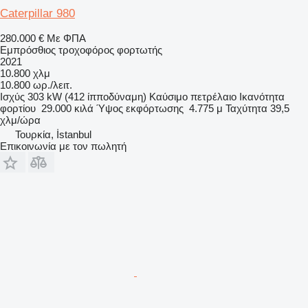
Caterpillar 980
280.000 €
Με ΦΠΑ
Εμπρόσθιος τροχοφόρος φορτωτής
2021
10.800 χλμ
10.800 ωρ./λειτ.
Ισχύς
303 kW (412 ίπποδύναμη)
Καύσιμο
πετρέλαιο
Ικανότητα
φορτίου
29.000 κιλά
Ύψος εκφόρτωσης
4.775 μ
Ταχύτητα
39,5
χλμ/ώρα
Τουρκία, İstanbul
Επικοινωνία με τον πωλητή