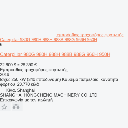
εμπρόσθιος τροχοφόρος φορτωτής
Caterpillar 980G 980H 988H 988B 988G 966H 950H
6
Caterpillar 980G 980H 988H 988B 988G 966H 950H
32.800 $
≈ 28.390 €
Εμπρόσθιος τροχοφόρος φορτωτής
2019
Ισχύς
250 kW (340 ίπποδύναμη)
Καύσιμο
πετρέλαιο
Ικανότητα
φορτίου
29.770 κιλά
Κίνα, Shanghai
SHANGHAI HONGCHENG MACHINERY CO.,LTD
Επικοινωνία με τον πωλητή