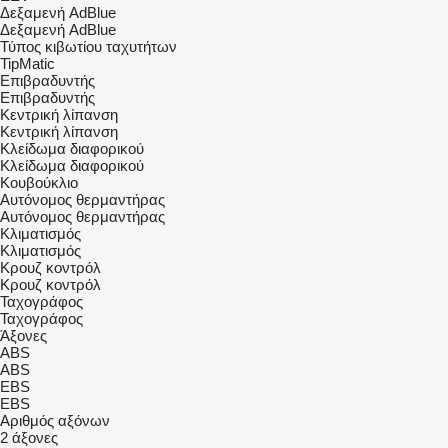
Δεξαμενή AdBlue
Δεξαμενή AdBlue
Τύπος κιβωτίου ταχυτήτων
TipMatic
Επιβραδυντής
Επιβραδυντής
Κεντρική λίπανση
Κεντρική λίπανση
Κλείδωμα διαφορικού
Κλείδωμα διαφορικού
Κουβούκλιο
Αυτόνομος θερμαντήρας
Αυτόνομος θερμαντήρας
Κλιματισμός
Κλιματισμός
Κρουζ κοντρόλ
Κρουζ κοντρόλ
Ταχογράφος
Ταχογράφος
Άξονες
ABS
ABS
EBS
EBS
Αριθμός αξόνων
2 άξονες