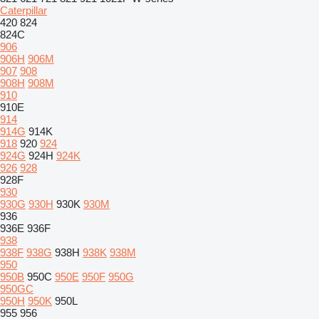
Caterpillar
420
824
824C
906
906H
906M
907
908
908H
908M
910
910E
914
914G
914K
918
920
924
924G
924H
924K
926
928
928F
930
930G
930H
930K
930M
936
936E
936F
938
938F
938G
938H
938K
938M
950
950B
950C
950E
950F
950G
950GC
950H
950K
950L
955
956