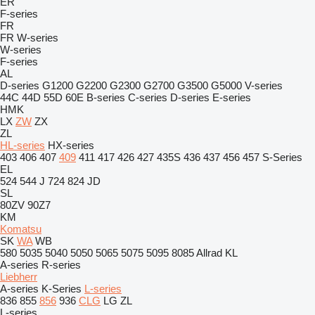
ER
F-series
FR
FR
W-series
W-series
F-series
AL
D-series
G1200
G2200
G2300
G2700
G3500
G5000
V-series
44C
44D
55D
60E
B-series
C-series
D-series
E-series
HMK
LX
ZW
ZX
ZL
HL-series
HX-series
403
406
407
409
411
417
426
427
435S
436
437
456
457
S-Series
EL
524
544 J
724
824
JD
SL
80ZV
90Z7
KM
Komatsu
SK
WA
WB
580
5035
5040
5050
5065
5075
5095
8085
Allrad
KL
A-series
R-series
Liebherr
A-series
K-Series
L-series
836
855
856
936
CLG
LG
ZL
L-series