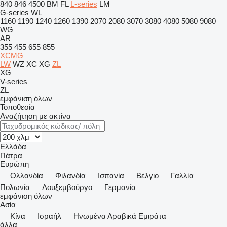
840
846
4500
BM
FL
L-series
LM
G-series
WL
1160
1190
1240
1260
1390
2070
2080
3070
3080
4080
5080
9080
WG
AR
355
455
655
855
XCMG
LW
WZ
XC
XG
ZL
XG
V-series
ZL
εμφάνιση όλων
Τοποθεσία
Αναζήτηση με ακτίνα
Ελλάδα
Πάτρα
Ευρώπη
Ολλανδία
Φιλανδία
Ισπανία
Βέλγιο
Γαλλία
Πολωνία
Λουξεμβούργο
Γερμανία
εμφάνιση όλων
Ασία
Κίνα
Ισραήλ
Hνωμένα Αραβικά Εμιράτα
άλλα