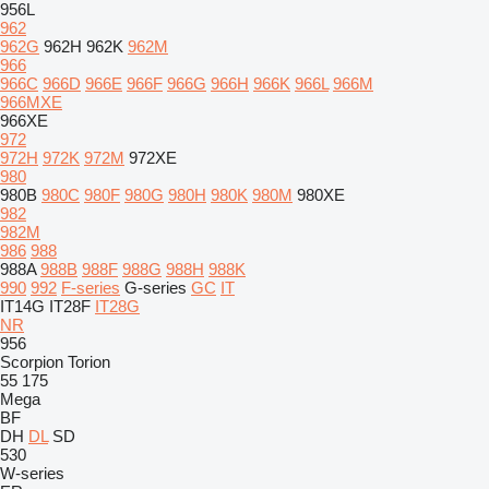
956L
962
962G
962H
962K
962M
966
966C
966D
966E
966F
966G
966H
966K
966L
966M
966MXE
966XE
972
972H
972K
972M
972XE
980
980B
980C
980F
980G
980H
980K
980M
980XE
982
982M
986
988
988A
988B
988F
988G
988H
988K
990
992
F-series
G-series
GC
IT
IT14G
IT28F
IT28G
NR
956
Scorpion
Torion
55
175
Mega
BF
DH
DL
SD
530
W-series