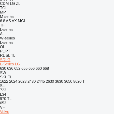
CDM
LG
ZL
TGL
MP
M series
6
8
AS
AX
MCL
TF
L-series
AL
W-series
L-series
OL
PL
PT
RL
SL
TL
SDLG
L-Series
LG
630
636
652
655
656
660
668
SW
SKL
TL
1622
2024
2028
2430
2445
2630
3630
3650
8620 T
SL
723
L34
970
TL
053
VF
Volvo