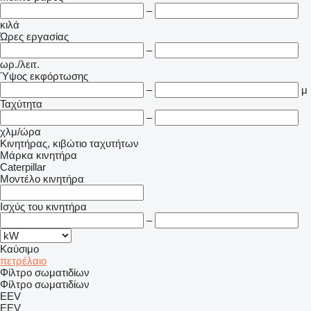
–
κιλά
Ώρες εργασίας
–
ωρ./λειτ.
Ύψος εκφόρτωσης
–
μ
Ταχύτητα
–
χλμ/ώρα
Κινητήρας, κιβώτιο ταχυτήτων
Μάρκα κινητήρα
Caterpillar
Μοντέλο κινητήρα
Ισχύς του κινητήρα
–
Καύσιμο
πετρέλαιο
Φίλτρο σωματιδίων
Φίλτρο σωματιδίων
EEV
EEV