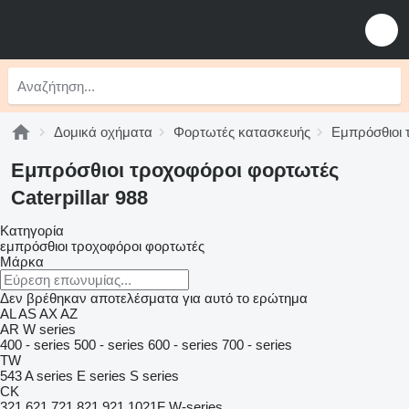
Δομικά οχήματα
Φορτωτές κατασκευής
Εμπρόσθιοι 
Εμπρόσθιοι τροχοφόροι φορτωτές
Caterpillar 988
Κατηγορία
εμπρόσθιοι τροχοφόροι φορτωτές
Μάρκα
Δεν βρέθηκαν αποτελέσματα για αυτό το ερώτημα
AL
AS
AX
AZ
AR
W series
400 - series
500 - series
600 - series
700 - series
TW
543
A series
E series
S series
CK
321
621
721
821
921
1021F
W-series