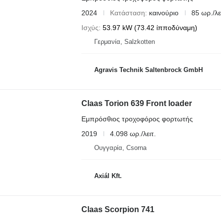
2024
Κατάσταση
καινούριο
85 ωρ./λε
Ισχύς
53.97 kW (73.42 ίπποδύναμη)
Γερμανία, Salzkotten
Agravis Technik Saltenbrock GmbH
Claas Torion 639 Front loader
Εμπρόσθιος τροχοφόρος φορτωτής
2019
4.098 ωρ./λειτ.
Ουγγαρία, Csorna
Axiál Kft.
Claas Scorpion 741