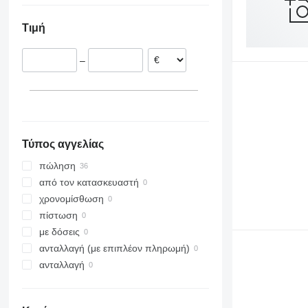
Φιλανδία
956
Τιμή
Ουγγαρία
962
Πολωνία
966
–
Αυστρία
972
980
982
986
988
Τύπος αγγελίας
990
992
πώληση
F-series
από τον κατασκευαστή
G-series
χρονομίσθωση
GC
πίστωση
IT
με δόσεις
NR
ανταλλαγή (με επιπλέον πληρωμή)
ανταλλαγή