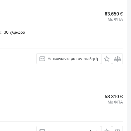
63.650 €
Με ΦΠΑ
α
30 χλμ/ώρα
Επικοινωνία με τον πωλητή
58.310 €
Με ΦΠΑ