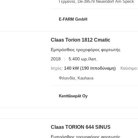
Γερμανία, De-39579 Neuendorf Am Speck
E-FARM GmbH
Claas Torion 1812 Cmatic
Εμπρόσθιος τροχοφόρος φορτωτής
2018
5.400 ωρ./λειτ.
Ισχύς
140 kW (190 ίπποδύναμη)
Καύσιμο
Φιλανδία, Kauhava
Kenttäsepät Oy
Claas TORION 644 SINUS
Εμπρόσθιος τροχοφόρος φορτωτής